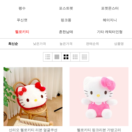
펭수
포스트펫
포켓몬스터
푸신캣
핑크퐁
헤이지니
헬로키티
흔한남매
기타 캐릭터인형
최신순
낮은가격
높은가격
판매순위
상품명
산리오 헬로키티 리본 얼굴쿠션
헬로키티 핑크리본 가방고리