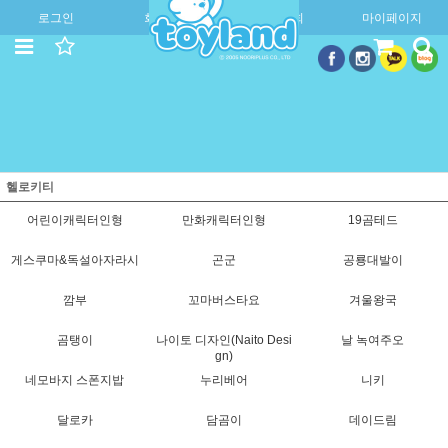
로그인
회원가입
주문조회
마이페이지
헬로키티
어린이캐릭터인형
만화캐릭터인형
19곰테드
게스쿠마&독설아자라시
곤군
공룡대발이
깜부
꼬마버스타요
겨울왕국
곰탱이
나이토 디자인(Naito Desi
날 녹여주오
gn)
네모바지 스폰지밥
누리베어
니키
달로카
담곰이
데이드림