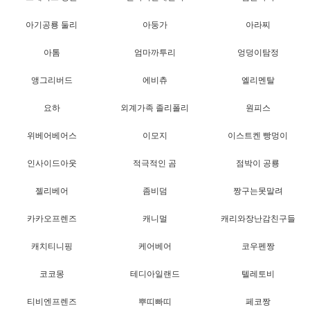
아기공룡 둘리
아둥가
아라찌
아톰
엄마까투리
엉덩이탐정
앵그리버드
에비츄
엘리멘탈
요하
외계가족 졸리폴리
원피스
위베어베어스
이모지
이스트켄 빵멍이
인사이드아웃
적극적인 곰
점박이 공룡
젤리베어
좀비덤
짱구는못말려
카카오프렌즈
캐니멀
캐리와장난감친구들
캐치티니핑
케어베어
코우펜짱
코코몽
테디아일랜드
텔레토비
티비엔프렌즈
뿌띠빠띠
페코짱