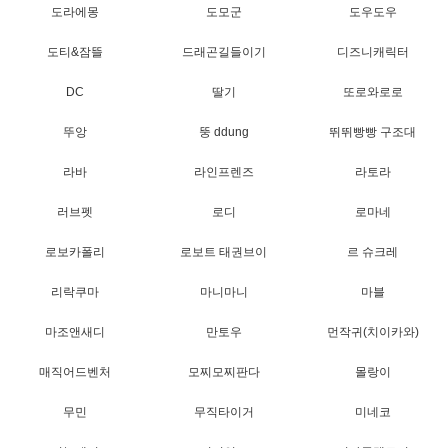
도라에몽
도모군
도우도우
도티&잠뜰
드래곤길들이기
디즈니캐릭터
DC
딸기
또로와로로
뚜앙
뚱 ddung
뛰뛰빵빵 구조대
라바
라인프렌즈
라토라
러브펫
로디
로마네
로보카폴리
로보트 태권브이
르 슈크레
리락쿠마
마니마니
마블
마조앤새디
만토우
먼작귀(치이카와)
매직어드벤처
모찌모찌판다
몰랑이
무민
무직타이거
미네코