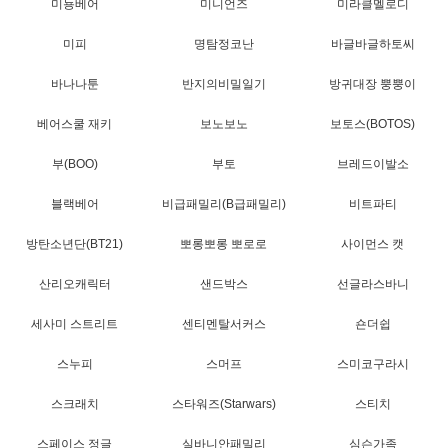
미뇽베어
미니언즈
미라클멜로디
미피
명탐정코난
바글바글하토씨
바나나툰
반지의비밀일기
방귀대장 뿡뿡이
베어스쿨 재키
보노보노
보토스(BOTOS)
부(BOO)
부토
브레드이발소
블랙베어
비급패밀리(B급패밀리)
비트파티
방탄소년단(BT21)
뽀롱뽀롱 뽀로로
사이먼스 캣
산리오캐릭터
샌드박스
선글라스바니
세사미 스트리트
센티멘탈서커스
숀더쉽
스누피
스머프
스미코구라시
스크래치
스타워즈(Starwars)
스티치
스페이스 정글
실바니안패밀리
심슨가족