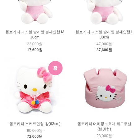
헬로키티 파스텔 슬리핑 봉제인형 M
헬로키티 파스텔 슬리핑 봉제인형 L
30cm
38cm
22,000원
47,000원
17,600원
37,600원
헬로키티 스커트인형-왕(63cm)
헬로키티 머리쿵보호대 헤드쿠션
(헬멧형)
90,000원
23,000원
72,000원