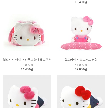
18,400원
헬로키티 매쉬 머리쿵보호대 헤드쿠션
헬로키티 키보드패드 인형
18,000원
47,000원
14,400원
37,600원