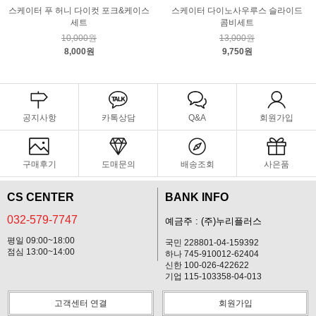
스케이터 푸 허니 다이컷 포크&케이스
스케이터 다이노사우루스 슬라이드
세트
콤비세트
10,000원
13,000원
8,000원
9,750원
공지사항
카톡상담
Q&A
회원가입
구매후기
도매문의
배송조회
사은품
CS CENTER
BANK INFO
032-579-7747
예금주 : (주)누리플러스
평일 09:00~18:00
국민 228801-04-159392
점심 13:00~14:00
하나 745-910012-62404
신한 100-026-422622
기업 115-103358-04-013
고객센터 연결
회원가입