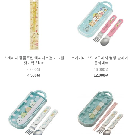
스케이터 폼폼푸린 해피니스걸 아크릴
스케이터 스밋코구라시 캠핑 슬라이드
젓가락 21cm
콤비세트
6,000원
16,000원
4,500원
12,000원