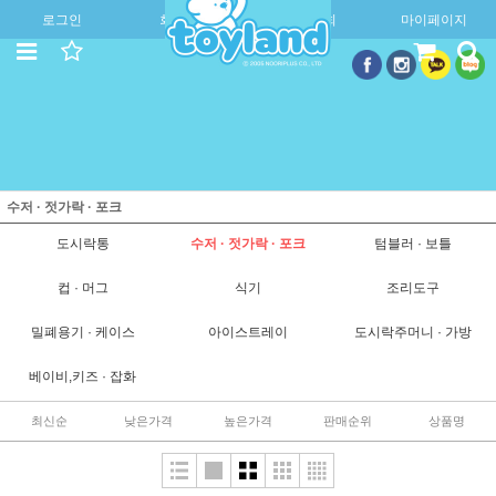
로그인
회원가입
주문조회
마이페이지
수저 · 젓가락 · 포크
도시락통
수저 · 젓가락 · 포크
텀블러 · 보틀
컵 · 머그
식기
조리도구
밀폐용기 · 케이스
아이스트레이
도시락주머니 · 가방
베이비,키즈 · 잡화
최신순
낮은가격
높은가격
판매순위
상품명