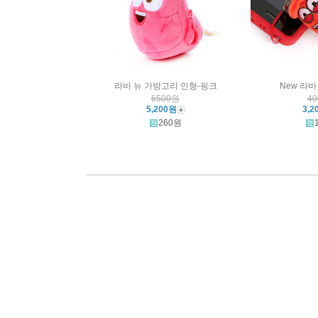
라바 뉴 가방고리 인형-핑크
New 라
6500원
4
5,200원
3,2
260원