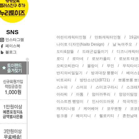
SNS
어린이캐릭터인형 /
만화캐릭터인형 /
19
인스타그램
나이토 디자인(Naito Design) /
날 녹여주오 
페이스북
도티&잠뜰 /
드래곤길들이기 /
디즈니캐릭
블로그
로디 /
로마네 /
로보카폴리 /
로보트 태
모찌모찌판다 /
몰랑이 /
무민 /
무직타이
반지의비밀일기 /
방귀대장 뿡뿡이 /
베어스
비트파티 /
방탄소년단(BT21) /
뽀롱뽀롱 
스누피 /
스머프 /
스미코구라시 /
스크래
아라찌 /
아톰 /
엄마까투리 /
엉덩이탐정
이스트켄 빵멍이 /
인사이드아웃 /
적극적인
캐치티니핑 /
케어베어 /
코우펜짱 /
코코
핑크퐁 /
헤이지니 /
헬로키티 /
흔한남매