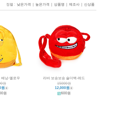
정렬 :
|
|
|
|
낮은가격
높은가격
상품명
제조사
신상품
 배낭-옐로우
라바 보송보송 숄더백-레드
00원
15000원
00원
12,000원
00원
600원