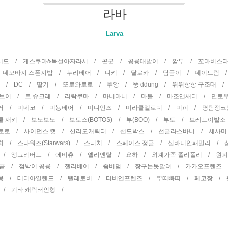
라바
Larva
곰테드 /
게스쿠마&독설아자라시 /
곤군 /
공룡대발이 /
깜부 /
꼬마버스
/
네모바지 스폰지밥 /
누리베어 /
니키 /
달로카 /
담곰이 /
데이드림 
터 /
DC /
딸기 /
또로와로로 /
뚜앙 /
뚱 ddung /
뛰뛰빵빵 구조대 
권브이 /
르 슈크레 /
리락쿠마 /
마니마니 /
마블 /
마조앤새디 /
만토
거 /
미네코 /
미뇽베어 /
미니언즈 /
미라클멜로디 /
미피 /
명탐정코
쿨 재키 /
보노보노 /
보토스(BOTOS) /
부(BOO) /
부토 /
브레드이발소
뽀로로 /
사이먼스 캣 /
산리오캐릭터 /
샌드박스 /
선글라스바니 /
세사미
치 /
스타워즈(Starwars) /
스티치 /
스페이스 정글 /
실바니안패밀리 /
 /
앵그리버드 /
에비츄 /
엘리멘탈 /
요하 /
외계가족 졸리폴리 /
원
 곰 /
점박이 공룡 /
젤리베어 /
좀비덤 /
짱구는못말려 /
카카오프렌즈
몽 /
테디아일랜드 /
텔레토비 /
티비엔프렌즈 /
뿌띠빠띠 /
페코짱 /
 /
기타 캐릭터인형 /