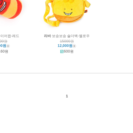
바 이어캡-레드
라바
보송보송 숄더백-옐로우
000원
15000원
00원
12,000원
160원
600원
1