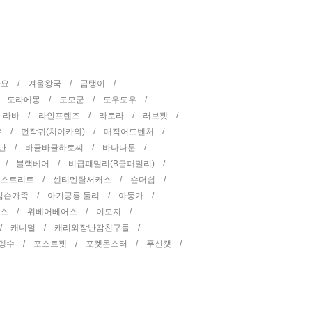
타요 /
겨울왕국 /
곰탱이 /
/
도라에몽 /
도모군 /
도우도우 /
/
라바 /
라인프렌즈 /
라토라 /
러브펫 /
우 /
먼작귀(치이카와) /
매직어드벤처 /
난 /
바글바글하토씨 /
바나나툰 /
 /
블랙베어 /
비급패밀리(B급패밀리) /
 스트리트 /
센티멘탈서커스 /
숀더쉽 /
심슨가족 /
아기공룡 둘리 /
아둥가 /
피스 /
위베어베어스 /
이모지 /
 /
캐니멀 /
캐리와장난감친구들 /
펭수 /
포스트펫 /
포켓몬스터 /
푸신캣 /