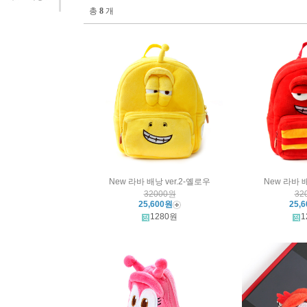
총
8
개
New 라바 배낭 ver.2-옐로우
New 라바 배
32000원
32
25,600원
25,
1280원
1