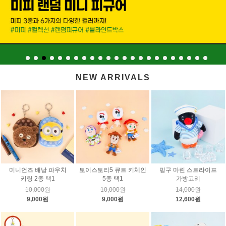
NEW ARRIVALS
미니언즈 배낭 파우치
토이스토리5 큐트 키체인
핑구 마린 스트라이프
키링 2종 택1
5종 택1
가방고리
10,000원
10,000원
14,000원
9,000원
9,000원
12,600원