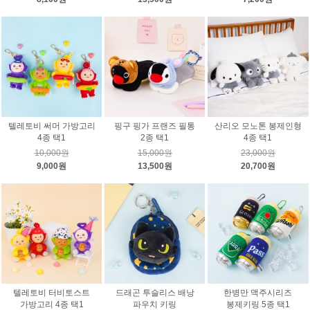
텔레토비 써머 가방고리
핑구 핑가 프랜즈 필통
산리오 모노톤 봉제인형
4종 택1
2종 택1
4종 택1
10,000원
15,000원
23,000원
9,000원
13,500원
20,700원
텔레토비 터비토스트
드래곤 투슬리스 배낭
한병만 맥주시리즈
가방고리 4종 택1
파우치 키링
봉제키링 5종 택1