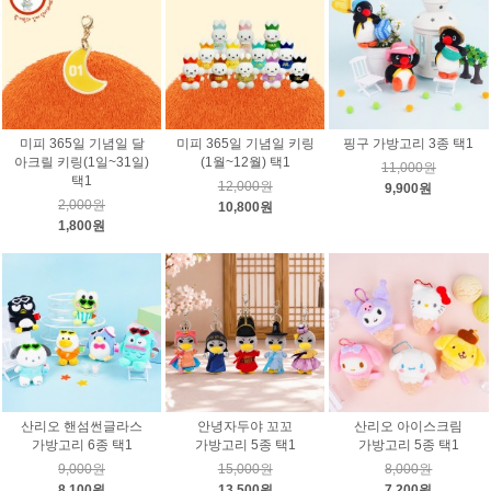
미피 365일 기념일 달
미피 365일 기념일 키링
핑구 가방고리 3종 택1
아크릴 키링(1일~31일)
(1월~12월) 택1
11,000원
택1
12,000원
9,900원
2,000원
10,800원
1,800원
산리오 핸섬썬글라스
안녕자두야 꼬꼬
산리오 아이스크림
가방고리 6종 택1
가방고리 5종 택1
가방고리 5종 택1
9,000원
15,000원
8,000원
8,100원
13,500원
7,200원