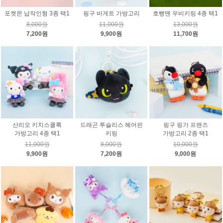
포켓몬 납작인형 3종 택1
핑구 바게트 가방고리
호빵맨 우비키링 4종 택1
8,000원
11,000원
13,000원
7,200원
9,900원
11,700원
산리오 키치스쿨룩
드래곤 투슬리스 헤어핀
핑구 핑가 프랜즈
가방고리 4종 택1
키링
가방고리 2종 택1
11,000원
8,000원
10,000원
9,900원
7,200원
9,000원