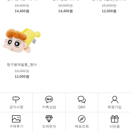
18,000원
18,000원
15,000원
14,400원
14,400원
12,000원
짱구봉제필통_짱아
15,000원
12,000원
공지사항
카톡상담
Q&A
회원가입
구매후기
도매문의
배송조회
사은품