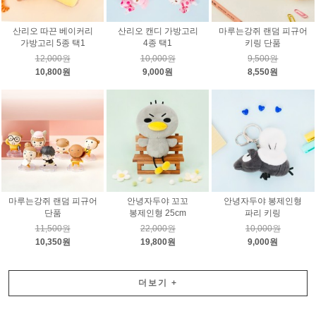
산리오 따끈 베이커리
산리오 캔디 가방고리
마루는강쥐 랜덤 피규어
가방고리 5종 택1
4종 택1
키링 단품
12,000원
10,000원
9,500원
10,800원
9,000원
8,550원
마루는강쥐 랜덤 피규어
안녕자두야 꼬꼬
안녕자두야 봉제인형
단품
봉제인형 25cm
파리 키링
11,500원
22,000원
10,000원
10,350원
19,800원
9,000원
더보기
+