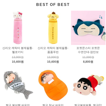
BEST OF BEST
산리오 캐릭터 봉제필통-
산리오 캐릭터 봉제필통-
포켓몬스터 포켓몬
헬로키티
폼폼푸린
수면안대-잠만보
13,000원
13,000원
11,000원
10,400원
10,400원
8,800원
짱구 붕어빵 파우치
짱구 침낭 파우치
짱구봉제필통_짱구01