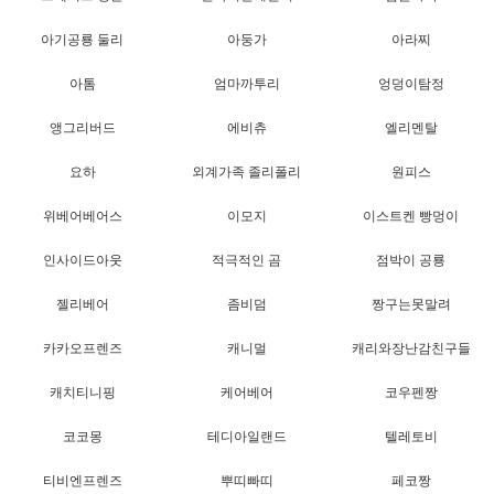
아기공룡 둘리
아둥가
아라찌
아톰
엄마까투리
엉덩이탐정
앵그리버드
에비츄
엘리멘탈
요하
외계가족 졸리폴리
원피스
위베어베어스
이모지
이스트켄 빵멍이
인사이드아웃
적극적인 곰
점박이 공룡
젤리베어
좀비덤
짱구는못말려
카카오프렌즈
캐니멀
캐리와장난감친구들
캐치티니핑
케어베어
코우펜짱
코코몽
테디아일랜드
텔레토비
티비엔프렌즈
뿌띠빠띠
페코짱