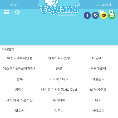
로그인
회원가입
주문조회
마이페이지
미니언즈
어린이캐릭터인형
만화캐릭터인형
19곰테드
게스쿠마&독설아자라시
곤군
공룡대발이
깜부
꼬마버스타요
겨울왕국
곰탱이
나이토 디자인(Naito Desi
날 녹여주오
gn)
네모바지 스폰지밥
누리베어
니키
달로카
담곰이
데이드림