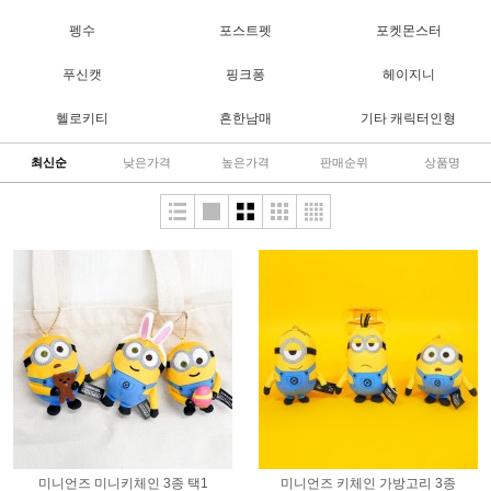
펭수
포스트펫
포켓몬스터
푸신캣
핑크퐁
헤이지니
헬로키티
흔한남매
기타 캐릭터인형
최신순
낮은가격
높은가격
판매순위
상품명
미니언즈 미니키체인 3종 택1
미니언즈 키체인 가방고리 3종