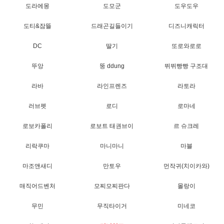
도라에몽
도모군
도우도우
도티&잠뜰
드래곤길들이기
디즈니캐릭터
DC
딸기
또로와로로
뚜앙
뚱 ddung
뛰뛰빵빵 구조대
라바
라인프렌즈
라토라
러브펫
로디
로마네
로보카폴리
로보트 태권브이
르 슈크레
리락쿠마
마니마니
마블
마조앤새디
만토우
먼작귀(치이카와)
매직어드벤처
모찌모찌판다
몰랑이
무민
무직타이거
미네코