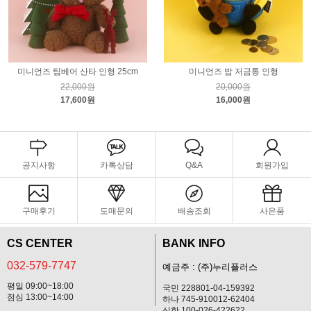
미니언즈 팀베어 산타 인형 25cm
미니언즈 밥 저금통 인형
22,000원
20,000원
17,600원
16,000원
공지사항
카톡상담
Q&A
회원가입
구매후기
도매문의
배송조회
사은품
CS CENTER
BANK INFO
032-579-7747
예금주 : (주)누리플러스
평일 09:00~18:00
국민 228801-04-159392
점심 13:00~14:00
하나 745-910012-62404
신한 100-026-422622