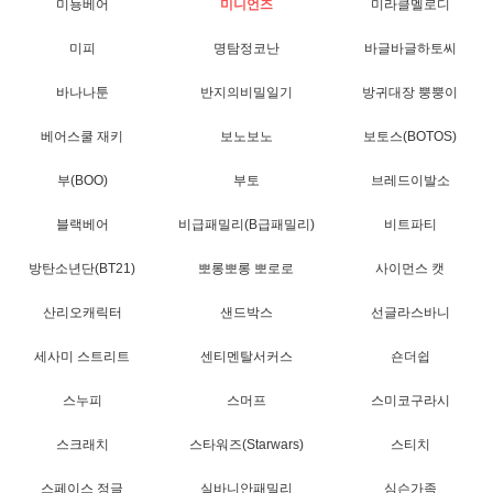
미뇽베어
미니언즈
미라클멜로디
미피
명탐정코난
바글바글하토씨
바나나툰
반지의비밀일기
방귀대장 뿡뿡이
베어스쿨 재키
보노보노
보토스(BOTOS)
부(BOO)
부토
브레드이발소
블랙베어
비급패밀리(B급패밀리)
비트파티
방탄소년단(BT21)
뽀롱뽀롱 뽀로로
사이먼스 캣
산리오캐릭터
샌드박스
선글라스바니
세사미 스트리트
센티멘탈서커스
숀더쉽
스누피
스머프
스미코구라시
스크래치
스타워즈(Starwars)
스티치
스페이스 정글
실바니안패밀리
심슨가족