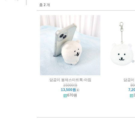
총
2
개
담곰이 봉제스마트톡-아침
담곰이
15000원
8
13,500원
7,2
670원