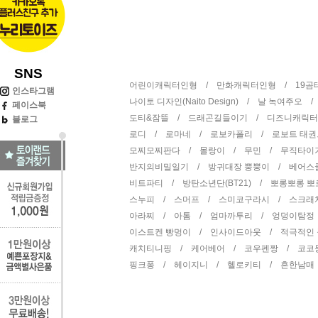
SNS
어린이캐릭터인형 /
만화캐릭터인형 /
19
인스타그램
나이토 디자인(Naito Design) /
날 녹여주오 
페이스북
도티&잠뜰 /
드래곤길들이기 /
디즈니캐릭
블로그
로디 /
로마네 /
로보카폴리 /
로보트 태
모찌모찌판다 /
몰랑이 /
무민 /
무직타이
반지의비밀일기 /
방귀대장 뿡뿡이 /
베어스
비트파티 /
방탄소년단(BT21) /
뽀롱뽀롱 
스누피 /
스머프 /
스미코구라시 /
스크래
아라찌 /
아톰 /
엄마까투리 /
엉덩이탐정
이스트켄 빵멍이 /
인사이드아웃 /
적극적인
캐치티니핑 /
케어베어 /
코우펜짱 /
코코
핑크퐁 /
헤이지니 /
헬로키티 /
흔한남매