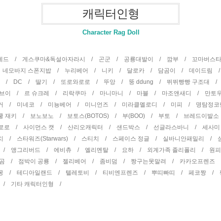
캐릭터인형
Character Rag Doll
곰테드 /
게스쿠마&독설아자라시 /
곤군 /
공룡대발이 /
깜부 /
꼬마버스
/
네모바지 스폰지밥 /
누리베어 /
니키 /
달로카 /
담곰이 /
데이드림 
터 /
DC /
딸기 /
또로와로로 /
뚜앙 /
뚱 ddung /
뛰뛰빵빵 구조대 
권브이 /
르 슈크레 /
리락쿠마 /
마니마니 /
마블 /
마조앤새디 /
만토
거 /
미네코 /
미뇽베어 /
미니언즈 /
미라클멜로디 /
미피 /
명탐정코
쿨 재키 /
보노보노 /
보토스(BOTOS) /
부(BOO) /
부토 /
브레드이발소
뽀로로 /
사이먼스 캣 /
산리오캐릭터 /
샌드박스 /
선글라스바니 /
세사미
치 /
스타워즈(Starwars) /
스티치 /
스페이스 정글 /
실바니안패밀리 /
 /
앵그리버드 /
에비츄 /
엘리멘탈 /
요하 /
외계가족 졸리폴리 /
원
 곰 /
점박이 공룡 /
젤리베어 /
좀비덤 /
짱구는못말려 /
카카오프렌즈
몽 /
테디아일랜드 /
텔레토비 /
티비엔프렌즈 /
뿌띠빠띠 /
페코짱 /
 /
기타 캐릭터인형 /