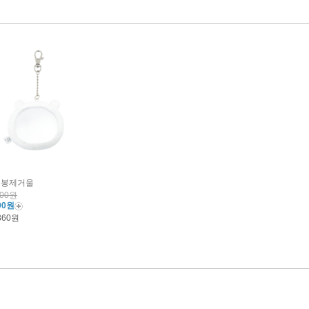
 봉제거울
000원
00원
360원