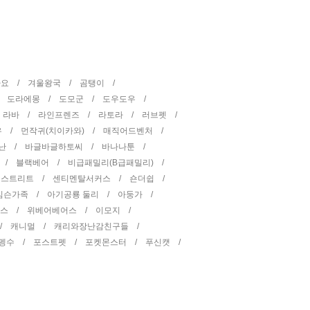
타요 /
겨울왕국 /
곰탱이 /
/
도라에몽 /
도모군 /
도우도우 /
/
라바 /
라인프렌즈 /
라토라 /
러브펫 /
우 /
먼작귀(치이카와) /
매직어드벤처 /
난 /
바글바글하토씨 /
바나나툰 /
 /
블랙베어 /
비급패밀리(B급패밀리) /
 스트리트 /
센티멘탈서커스 /
숀더쉽 /
심슨가족 /
아기공룡 둘리 /
아둥가 /
피스 /
위베어베어스 /
이모지 /
 /
캐니멀 /
캐리와장난감친구들 /
펭수 /
포스트펫 /
포켓몬스터 /
푸신캣 /