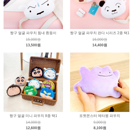
짱구 얼굴 파우치 힘내 흰둥이
짱구 얼굴 파우치 판다 시리즈 2종 택1
15,000원
16,000원
13,500원
14,400원
짱구 얼굴 미니 파우치 8종 택1
포켓몬스터 메타몽 파우치
14,000원
9,000원
12,600원
8,100원