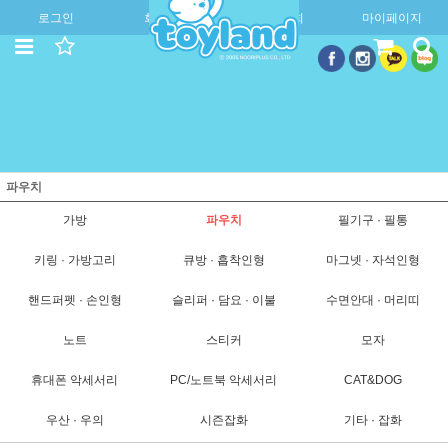
로그인
회원가입
주문조회
마이페이지
파우치
가방
파우치
필기구 · 필통
키링 · 가방고리
큐방 · 흡착인형
마그넷 · 자석인형
핸드퍼펫 · 손인형
슬리퍼 · 담요 · 이불
수면안대 · 머리띠
노트
스티커
모자
휴대폰 악세서리
PC/노트북 악세서리
CAT&DOG
우산 · 우의
시즌잡화
기타 · 잡화