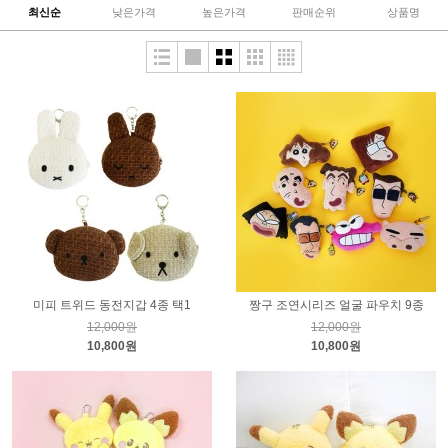
최신순
낮은가격
높은가격
판매순위
상품명
미피 트위드 동전지갑 4종 택1
짱구 조연시리즈 얼굴 파우치 9종
12,000원
12,000원
10,800원
10,800원