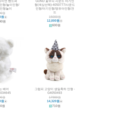
 라이언 핸드퍼
GUND 꽃무늬 사운드 아기인
/손인형/놀이인형/
형(색상선택)-4050777/사운드
/인형놀이
인형/아기인형/영유아인형/건
드
00원
00원
15000원
12,000원
90원
600원
는 베어
그럼피 고양이 생일축하 인형 -
4034645
G4050493
00원
17900원
00원
14,320원
00원
710원