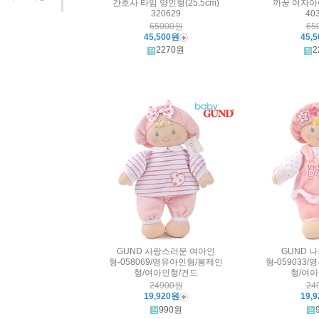
간호사 타임 양인형(25.5cm)
까꿍 여자아이
320629
40
65000원
65
45,500원
45,
2270원
2
GUND 사랑스러운 여아인
GUND 
형-058069/영유아인형/봉제인
형-059033
형/여아인형/건드
형/여아
24900원
24
19,920원
19,
990원