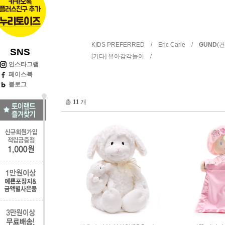
KIDS PREFERRED /
Eric Carle /
GUND
(
SNS
[기타] 유아감각놀이 /
인스타그램
페이스북
블로그
총
11
개