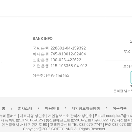
BANK INFO
국민은행 228801-04-159392
FAX :
하나은행 745-910012-62404
신한은행 100-026-422622
.
기업은행 115-103358-04-013
도매
예금주 : (주)누리플러스
문의글 남겨
/
/
/
/
홈
회사소개
이용안내
개인정보취급방침
이용약관
누리플러스 | 대표자명:성민우 | 개인정보보호 관리자:성민우 | E-mail:nooriplus7@nave
자 등록번호:137-81-69125 | 통신판매신고번호:2016-인천서구-0822
[사업자정보확
:인천광역시 서해구 건지로 90 | 고객만족센터 TEL:032)579-7747 | FAX:032)573-80
Copyrightⓒ2002 GOTOYLAND.All Rights Reserver.