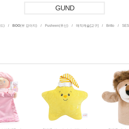
GUND
건드) /
BOO
(부 강아지) /
Pusheen(푸신) /
매직캐슬[교구] /
Britto /
SE