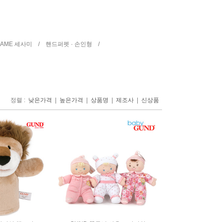
SAME 세사미 /
핸드퍼펫 · 손인형 /
정렬 :
|
|
|
|
낮은가격
높은가격
상품명
제조사
신상품