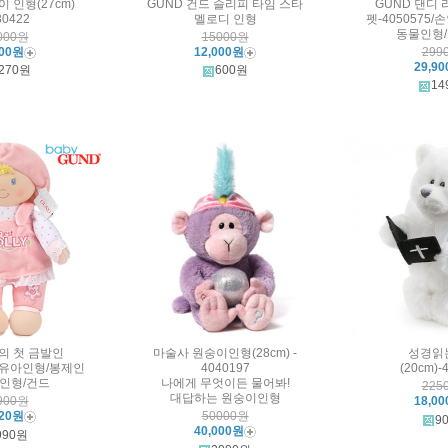
 인형(27cm)
GUND 건드 슬리피 타임 스타
GUND 댄디
30422
멜로디 인형
펫-4050575
동물인형
000원
15000원
500원
12,000원
299
29,9
270원
600원
14
나의 첫 금발인
마술사 원숭이인형(28cm) -
성경읽
/영유아인형/봉제인
4040197
(20cm)-
인형/건드
나에게 무엇이든 물어봐!
225
대답하는 원숭이인형
900원
18,0
920원
50000원
9
40,000원
990원