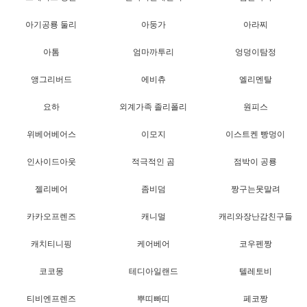
아기공룡 둘리
아둥가
아라찌
아톰
엄마까투리
엉덩이탐정
앵그리버드
에비츄
엘리멘탈
요하
외계가족 졸리폴리
원피스
위베어베어스
이모지
이스트켄 빵멍이
인사이드아웃
적극적인 곰
점박이 공룡
젤리베어
좀비덤
짱구는못말려
카카오프렌즈
캐니멀
캐리와장난감친구들
캐치티니핑
케어베어
코우펜짱
코코몽
테디아일랜드
텔레토비
티비엔프렌즈
뿌띠빠띠
페코짱