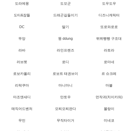
도라에몽
도모군
도우도우
도티&잠뜰
드래곤길들이기
디즈니캐릭터
DC
딸기
또로와로로
뚜앙
뚱 ddung
뛰뛰빵빵 구조대
라바
라인프렌즈
라토라
러브펫
로디
로마네
로보카폴리
로보트 태권브이
르 슈크레
리락쿠마
마니마니
마블
마조앤새디
만토우
먼작귀(치이카와)
매직어드벤처
모찌모찌판다
몰랑이
무민
무직타이거
미네코