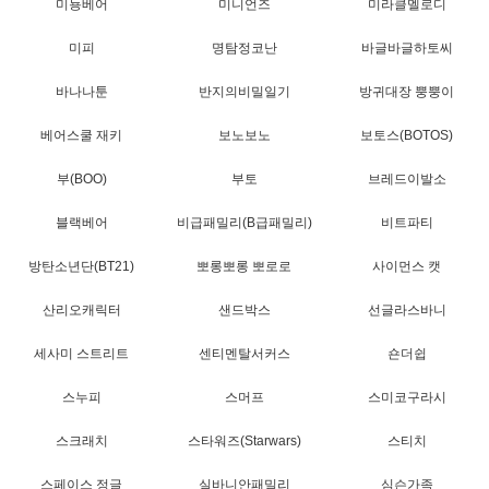
미뇽베어
미니언즈
미라클멜로디
미피
명탐정코난
바글바글하토씨
바나나툰
반지의비밀일기
방귀대장 뿡뿡이
베어스쿨 재키
보노보노
보토스(BOTOS)
부(BOO)
부토
브레드이발소
블랙베어
비급패밀리(B급패밀리)
비트파티
방탄소년단(BT21)
뽀롱뽀롱 뽀로로
사이먼스 캣
산리오캐릭터
샌드박스
선글라스바니
세사미 스트리트
센티멘탈서커스
숀더쉽
스누피
스머프
스미코구라시
스크래치
스타워즈(Starwars)
스티치
스페이스 정글
실바니안패밀리
심슨가족