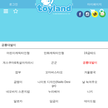
로그인
회원가입
주문조회
마이페이지
공룡대발이
어린이캐릭터인형
만화캐릭터인형
19곰테드
게스쿠마&독설아자라시
곤군
공룡대발이
깜부
꼬마버스타요
겨울왕국
곰탱이
나이토 디자인(Naito Desi
날 녹여주오
gn)
네모바지 스폰지밥
누리베어
니키
달로카
담곰이
데이드림