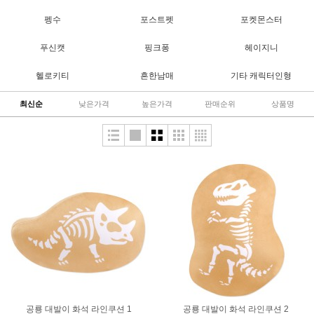
펭수
포스트펫
포켓몬스터
푸신캣
핑크퐁
헤이지니
헬로키티
흔한남매
기타 캐릭터인형
최신순
낮은가격
높은가격
판매순위
상품명
공룡 대발이 화석 라인쿠션 1
공룡 대발이 화석 라인쿠션 2