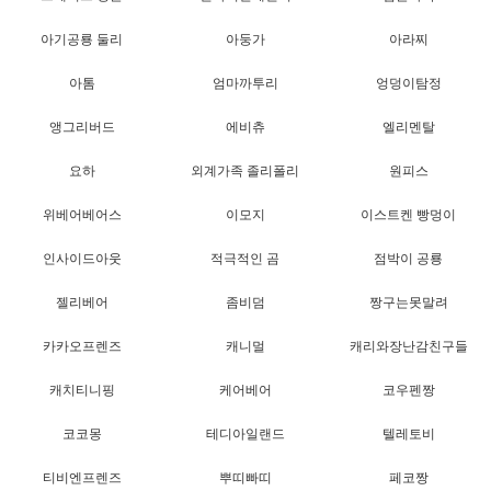
아기공룡 둘리
아둥가
아라찌
아톰
엄마까투리
엉덩이탐정
앵그리버드
에비츄
엘리멘탈
요하
외계가족 졸리폴리
원피스
위베어베어스
이모지
이스트켄 빵멍이
인사이드아웃
적극적인 곰
점박이 공룡
젤리베어
좀비덤
짱구는못말려
카카오프렌즈
캐니멀
캐리와장난감친구들
캐치티니핑
케어베어
코우펜짱
코코몽
테디아일랜드
텔레토비
티비엔프렌즈
뿌띠빠띠
페코짱