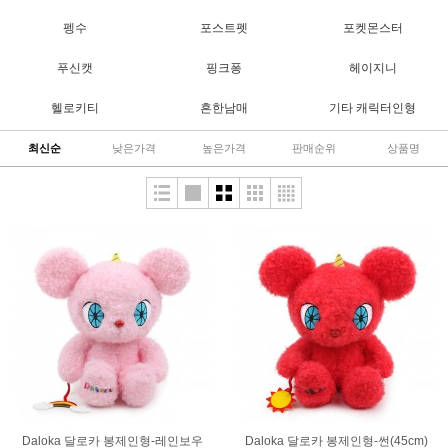
펭수
포스트펫
포켓몬스터
푸신캣
핑크퐁
헤이지니
헬로키티
흔한남매
기타 캐릭터인형
최신순
낮은가격
높은가격
판매순위
상품명
Daloka 달로카 봉제인형-레인보우
Daloka 달로카 봉제인형-썬(45cm)