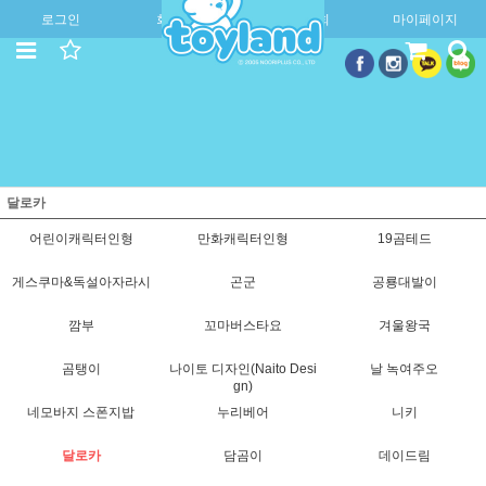
로그인
회원가입
주문조회
마이페이지
달로카
어린이캐릭터인형
만화캐릭터인형
19곰테드
게스쿠마&독설아자라시
곤군
공룡대발이
깜부
꼬마버스타요
겨울왕국
곰탱이
나이토 디자인(Naito Desi
날 녹여주오
gn)
네모바지 스폰지밥
누리베어
니키
달로카
담곰이
데이드림