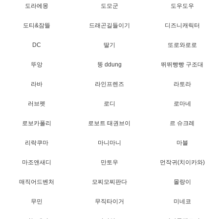
도라에몽
도모군
도우도우
도티&잠뜰
드래곤길들이기
디즈니캐릭터
DC
딸기
또로와로로
뚜앙
뚱 ddung
뛰뛰빵빵 구조대
라바
라인프렌즈
라토라
러브펫
로디
로마네
로보카폴리
로보트 태권브이
르 슈크레
리락쿠마
마니마니
마블
마조앤새디
만토우
먼작귀(치이카와)
매직어드벤처
모찌모찌판다
몰랑이
무민
무직타이거
미네코