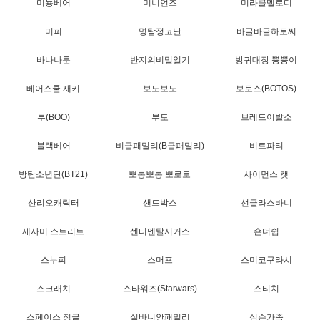
미뇽베어
미니언즈
미라클멜로디
미피
명탐정코난
바글바글하토씨
바나나툰
반지의비밀일기
방귀대장 뿡뿡이
베어스쿨 재키
보노보노
보토스(BOTOS)
부(BOO)
부토
브레드이발소
블랙베어
비급패밀리(B급패밀리)
비트파티
방탄소년단(BT21)
뽀롱뽀롱 뽀로로
사이먼스 캣
산리오캐릭터
샌드박스
선글라스바니
세사미 스트리트
센티멘탈서커스
숀더쉽
스누피
스머프
스미코구라시
스크래치
스타워즈(Starwars)
스티치
스페이스 정글
실바니안패밀리
심슨가족