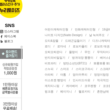
SNS
어린이캐릭터인형 /
만화캐릭터인형 /
19
인스타그램
나이토 디자인(Naito Design) /
날 녹여주오 
페이스북
도티&잠뜰 /
드래곤길들이기 /
디즈니캐릭
블로그
로디 /
로마네 /
로보카폴리 /
로보트 태
모찌모찌판다 /
몰랑이 /
무민 /
무직타이
반지의비밀일기 /
방귀대장 뿡뿡이 /
베어스
비트파티 /
방탄소년단(BT21) /
뽀롱뽀롱 
스누피 /
스머프 /
스미코구라시 /
스크래
아라찌 /
아톰 /
엄마까투리 /
엉덩이탐정
이스트켄 빵멍이 /
인사이드아웃 /
적극적인
캐치티니핑 /
케어베어 /
코우펜짱 /
코코
핑크퐁 /
헤이지니 /
헬로키티 /
흔한남매