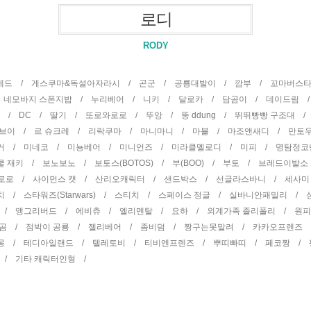
로디
RODY
곰테드 /
게스쿠마&독설아자라시 /
곤군 /
공룡대발이 /
깜부 /
꼬마버스
/
네모바지 스폰지밥 /
누리베어 /
니키 /
달로카 /
담곰이 /
데이드림 
터 /
DC /
딸기 /
또로와로로 /
뚜앙 /
뚱 ddung /
뛰뛰빵빵 구조대 
권브이 /
르 슈크레 /
리락쿠마 /
마니마니 /
마블 /
마조앤새디 /
만토
거 /
미네코 /
미뇽베어 /
미니언즈 /
미라클멜로디 /
미피 /
명탐정코
쿨 재키 /
보노보노 /
보토스(BOTOS) /
부(BOO) /
부토 /
브레드이발소
뽀로로 /
사이먼스 캣 /
산리오캐릭터 /
샌드박스 /
선글라스바니 /
세사미
치 /
스타워즈(Starwars) /
스티치 /
스페이스 정글 /
실바니안패밀리 /
 /
앵그리버드 /
에비츄 /
엘리멘탈 /
요하 /
외계가족 졸리폴리 /
원
 곰 /
점박이 공룡 /
젤리베어 /
좀비덤 /
짱구는못말려 /
카카오프렌즈
몽 /
테디아일랜드 /
텔레토비 /
티비엔프렌즈 /
뿌띠빠띠 /
페코짱 /
 /
기타 캐릭터인형 /