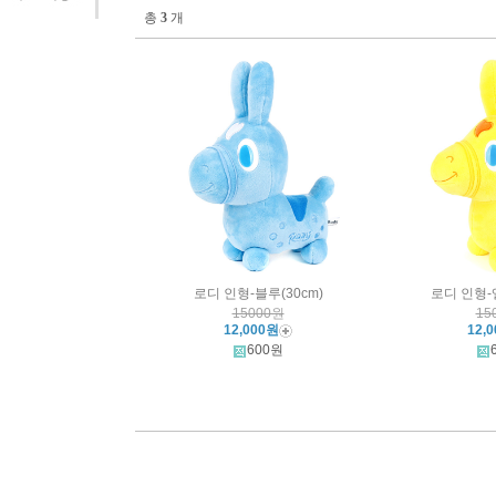
총
3
개
로디 인형-블루(30cm)
로디 인형-
15000원
15
12,000원
12,
600원