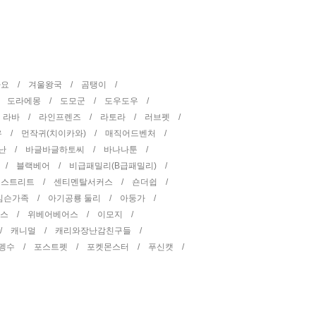
타요 /
겨울왕국 /
곰탱이 /
/
도라에몽 /
도모군 /
도우도우 /
/
라바 /
라인프렌즈 /
라토라 /
러브펫 /
우 /
먼작귀(치이카와) /
매직어드벤처 /
난 /
바글바글하토씨 /
바나나툰 /
 /
블랙베어 /
비급패밀리(B급패밀리) /
 스트리트 /
센티멘탈서커스 /
숀더쉽 /
심슨가족 /
아기공룡 둘리 /
아둥가 /
피스 /
위베어베어스 /
이모지 /
 /
캐니멀 /
캐리와장난감친구들 /
펭수 /
포스트펫 /
포켓몬스터 /
푸신캣 /