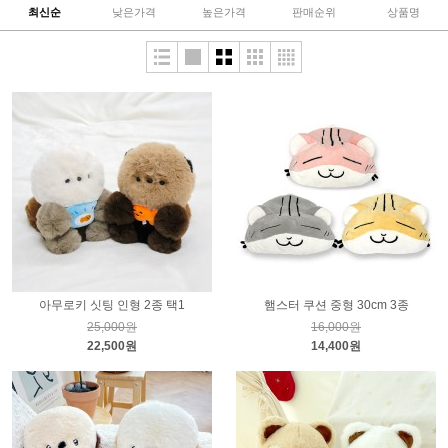
최신순
낮은가격
높은가격
판매순위
상품명
아무로키 싯팅 인형 2종 택1
햄스터 쿠션 중형 30cm 3종
25,000원
16,000원
22,500원
14,400원