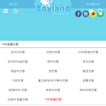
로그인
회원가입
주문조회
마이페이지
기타동물인형
강아지인형
고양이인형
사자/호랑이인형
코끼리/사슴인형
돼지인형
토끼인형
원숭이인형
양인형
펭귄인형
기린인형
돌고래/상어/거북이인형
공룡인형
닭/병아리 인형
부엉이인형
베이비펫인형
오로라 동물인형
기타동물인형