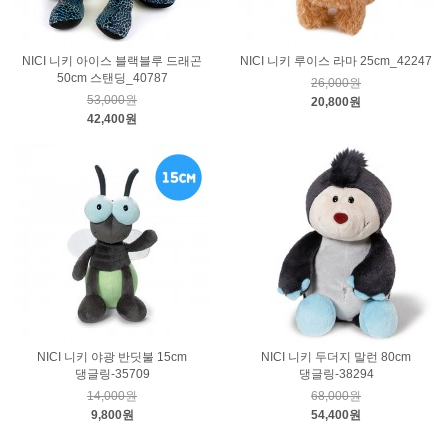
NICI 니키 아이스 블랙블루 드래곤
NICI 니키 루이스 라마 25cm_42247
50cm 스탠딩_40787
26,000원
53,000원
20,800원
42,400원
NICI 니키 야광 반딧불 15cm
NICI 니키 두더지 말런 80cm
댕글링-35709
댕글링-38294
14,000원
68,000원
9,800원
54,400원