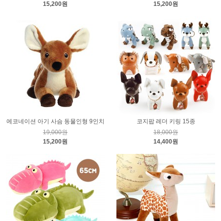
15,200원
15,200원
에코네이션 아기 사슴 동물인형 9인치
코지팝 레더 키링 15종
19,000원
18,000원
15,200원
14,400원