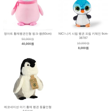
영아트 황제펭귄인형 핑크-왕(60cm)
NICI 니키 시럽 펭귄 프립 키체인 9cm-
38787
50,000원
10,000원
40,000원
8,000원
에코네이션 아기 황제 펭귄 동물인형