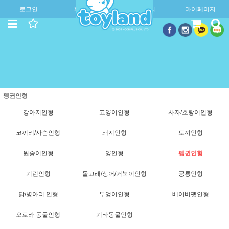
로그인
회원가입
주문조회
마이페이지
펭귄인형
강아지인형
고양이인형
사자/호랑이인형
코끼리/사슴인형
돼지인형
토끼인형
원숭이인형
양인형
펭귄인형
기린인형
돌고래/상어/거북이인형
공룡인형
닭/병아리 인형
부엉이인형
베이비펫인형
오로라 동물인형
기타동물인형