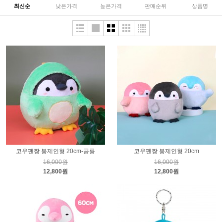
최신순
낮은가격
높은가격
판매순위
상품명
코우펜짱 봉제인형 20cm-공룡
코우펜짱 봉제인형 20cm
16,000원
16,000원
12,800원
12,800원