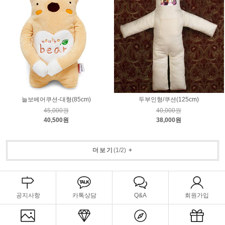
늘보베어쿠션-대형(85cm)
두부인형/쿠션(125cm)
45,000원
40,000원
40,500원
38,000원
더보기
(
1
/
2
)
+
공지사항
카톡상담
Q&A
회원가입