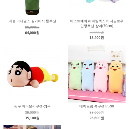
마블 이터널스 길가메시 롱쿠션
베스트에버 해피릴렉스 바디필로우
인형쿠션-상어(70cm)
80,000원
23,000원
64,000원
18,400원
짱구 바디모찌쿠션-짱구
데이드림 롱쿠션 85cm
39,000원
38,000원
35,100원
26,600원