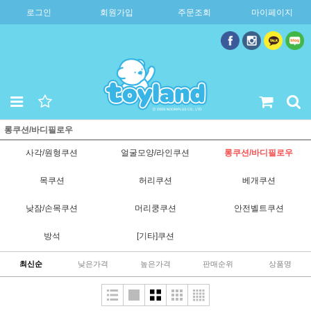
로그인
회원가입
주문조회
마이페이지
롱쿠션/바디필로우
사각/원형쿠션
얼굴모양/라인쿠션
롱쿠션/바디필로우
목쿠션
허리쿠션
베개쿠션
낮잠/손목쿠션
머리쿵쿠션
안전벨트쿠션
방석
[기타]쿠션
최신순
낮은가격
높은가격
판매순위
상품명