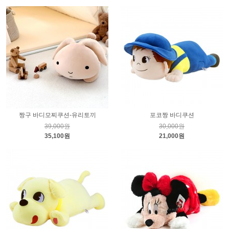
짱구 바디모찌쿠션-유리토끼
포코짱 바디쿠션
39,000원
30,000원
35,100원
21,000원