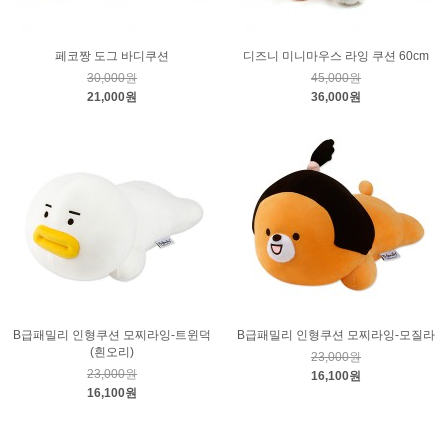
페코짱 도그 바디쿠션
디즈니 미니마우스 라잉 쿠션 60cm
30,000원
45,000원
21,000원
36,000원
B급패밀리 인형쿠션 모찌라잉-트윈덕
B급패밀리 인형쿠션 모찌라잉-모질라
(흰오리)
23,000원
23,000원
16,100원
16,100원