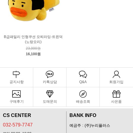
B급패밀리 인형쿠션 모찌라잉-트윈덕
(노랑오리)
23,000원
16,100원
공지사항
카톡상담
Q&A
회원가입
구매후기
도매문의
배송조회
사은품
CS CENTER
BANK INFO
032-579-7747
예금주 : (주)누리플러스