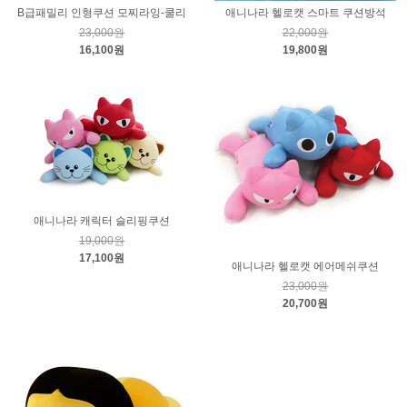
B급패밀리 인형쿠션 모찌라잉-쿨리
애니나라 헬로캣 스마트 쿠션방석
23,000원
22,000원
16,100원
19,800원
애니나라 캐릭터 슬리핑쿠션
19,000원
17,100원
애니나라 헬로캣 에어메쉬쿠션
23,000원
20,700원