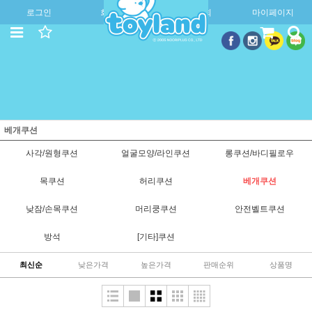
로그인
회원가입
주문조회
마이페이지
베개쿠션
사각/원형쿠션
얼굴모양/라인쿠션
롱쿠션/바디필로우
목쿠션
허리쿠션
베개쿠션
낮잠/손목쿠션
머리쿵쿠션
안전벨트쿠션
방석
[기타]쿠션
최신순
낮은가격
높은가격
판매순위
상품명