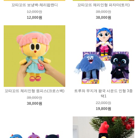
꼬따꼬뜨 보냉백-체리팝캔디
꼬따꼬뜨 체리인형 파자마(토끼)
12,000원
38,000원
12,000원
38,000원
꼬따꼬뜨 체리인형 원피스(크로스백)
트루와 무지개 왕국 사운드 인형 3종
택1
38,000원
22,000원
38,000원
19,800원