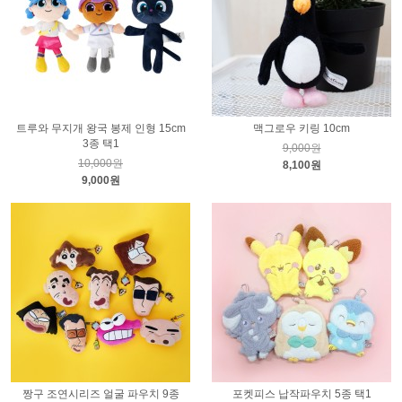
트루와 무지개 왕국 봉제 인형 15cm
맥그로우 키링 10cm
3종 택1
9,000원
10,000원
8,100원
9,000원
짱구 조연시리즈 얼굴 파우치 9종
포켓피스 납작파우치 5종 택1