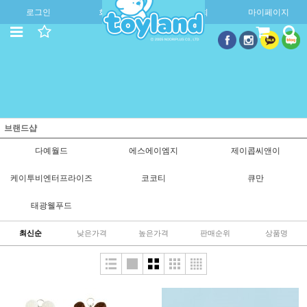
로그인
회원가입
주문조회
마이페이지
브랜드샵
다예월드
에스에이엠지
제이콥씨앤이
케이투비엔터프라이즈
코코티
큐만
태광웰푸드
최신순
낮은가격
높은가격
판매순위
상품명