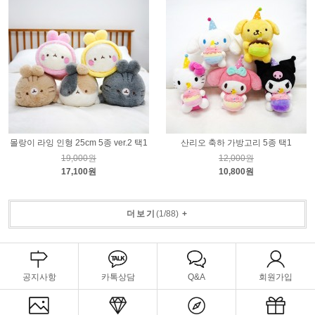
몰랑이 라잉 인형 25cm 5종 ver.2 택1
산리오 축하 가방고리 5종 택1
19,000원
12,000원
17,100원
10,800원
더보기
(
1
/
88
)
+
공지사항
카톡상담
Q&A
회원가입