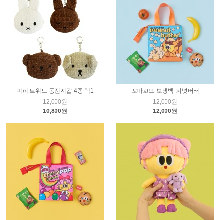
미피 트위드 동전지갑 4종 택1
꼬따꼬뜨 보냉백-피넛버터
12,000원
12,000원
10,800원
12,000원