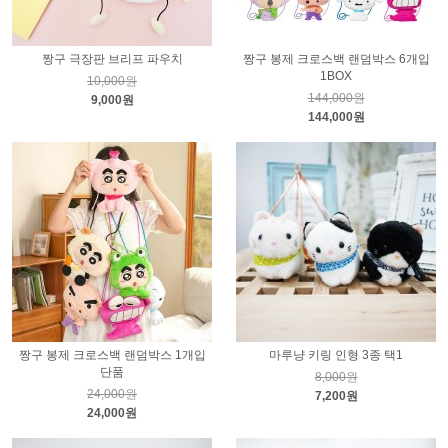
짱구 극장판 브리프 파우치
짱구 봉제 크로스백 랜덤박스 6개입
1BOX
10,000원
144,000원
9,000원
144,000원
짱구 봉제 크로스백 랜덤박스 1개입
마루냥 키링 인형 3종 택1
단품
8,000원
24,000원
7,200원
24,000원