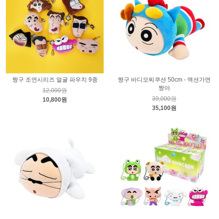
짱구 조연시리즈 얼굴 파우치 9종
짱구 바디모찌쿠션 50cm - 액션가면
짱아
12,000원
39,000원
10,800원
35,100원