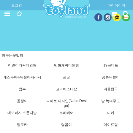
로그인
회원가입
주문조회
마이페이지
짱구는못말려
어린이캐릭터인형
만화캐릭터인형
19곰테드
게스쿠마&독설아자라시
곤군
공룡대발이
깜부
꼬마버스타요
겨울왕국
곰탱이
나이토 디자인(Naito Desi
날 녹여주오
gn)
네모바지 스폰지밥
누리베어
니키
달로카
담곰이
데이드림