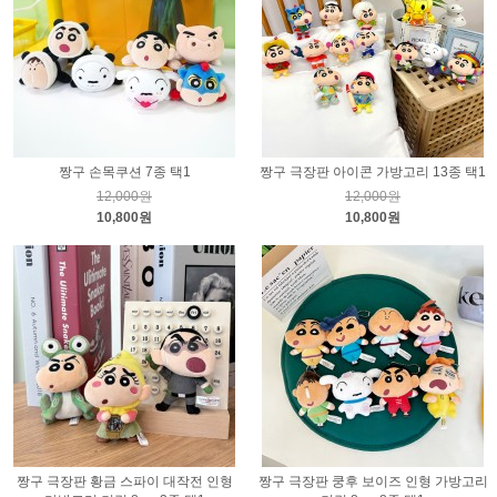
짱구 손목쿠션 7종 택1
짱구 극장판 아이콘 가방고리 13종 택1
12,000원
12,000원
10,800원
10,800원
짱구 극장판 황금 스파이 대작전 인형
짱구 극장판 쿵후 보이즈 인형 가방고리