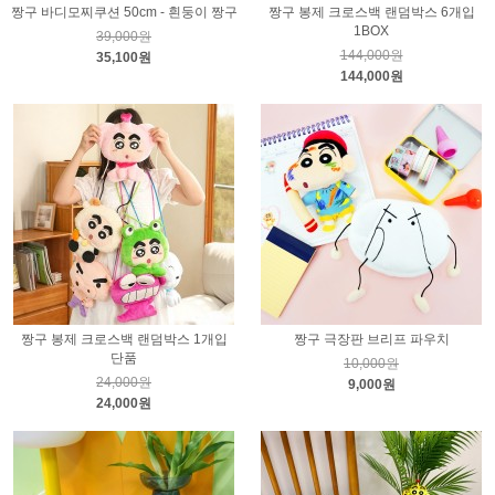
짱구 바디모찌쿠션 50cm - 흰둥이 짱구
짱구 봉제 크로스백 랜덤박스 6개입
1BOX
39,000원
144,000원
35,100원
144,000원
짱구 봉제 크로스백 랜덤박스 1개입
짱구 극장판 브리프 파우치
단품
10,000원
24,000원
9,000원
24,000원