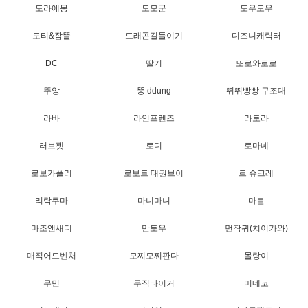
도라에몽
도모군
도우도우
도티&잠뜰
드래곤길들이기
디즈니캐릭터
DC
딸기
또로와로로
뚜앙
뚱 ddung
뛰뛰빵빵 구조대
라바
라인프렌즈
라토라
러브펫
로디
로마네
로보카폴리
로보트 태권브이
르 슈크레
리락쿠마
마니마니
마블
마조앤새디
만토우
먼작귀(치이카와)
매직어드벤처
모찌모찌판다
몰랑이
무민
무직타이거
미네코