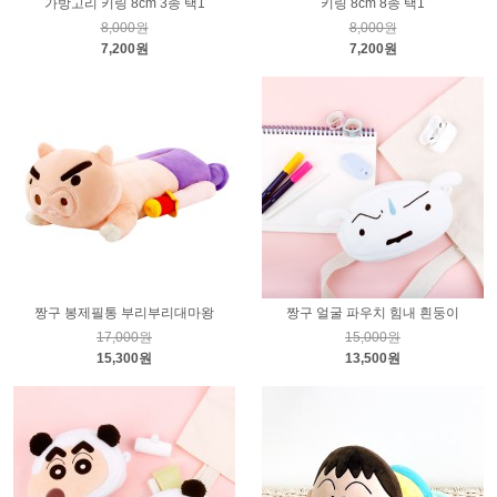
가방고리 키링 8cm 3종 택1
키링 8cm 8종 택1
8,000원
8,000원
7,200원
7,200원
짱구 봉제필통 부리부리대마왕
짱구 얼굴 파우치 힘내 흰둥이
17,000원
15,000원
15,300원
13,500원