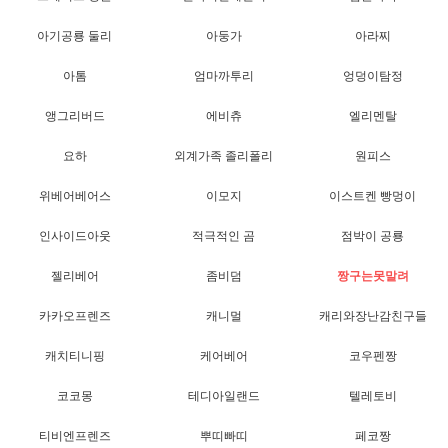
아기공룡 둘리
아둥가
아라찌
아톰
엄마까투리
엉덩이탐정
앵그리버드
에비츄
엘리멘탈
요하
외계가족 졸리폴리
원피스
위베어베어스
이모지
이스트켄 빵멍이
인사이드아웃
적극적인 곰
점박이 공룡
젤리베어
좀비덤
짱구는못말려
카카오프렌즈
캐니멀
캐리와장난감친구들
캐치티니핑
케어베어
코우펜짱
코코몽
테디아일랜드
텔레토비
티비엔프렌즈
뿌띠빠띠
페코짱