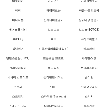
미뇽베어
미니언즈
미라클멜로디
미피
명탐정코난
바글바글하토씨
바나나툰
반지의비밀일기
방귀대장 뿡뿡이
베어스쿨 재키
보노보노
보토스(BOTOS)
부(BOO)
부토
브레드이발소
블랙베어
비급패밀리(B급패밀리)
비트파티
방탄소년단(BT21)
뽀롱뽀롱 뽀로로
사이먼스 캣
산리오캐릭터
샌드박스
선글라스바니
세사미 스트리트
센티멘탈서커스
숀더쉽
스누피
스머프
스미코구라시
스크래치
스타워즈(Starwars)
스티치
스페이스 정글
실바니안패밀리
심슨가족