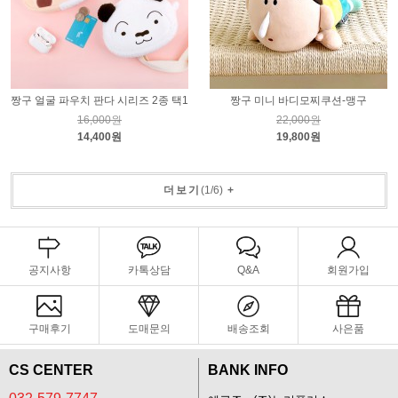
짱구 얼굴 파우치 판다 시리즈 2종 택1
짱구 미니 바디모찌쿠션-맹구
16,000원
22,000원
14,400원
19,800원
더보기
(
1
/
6
)
+
공지사항
카톡상담
Q&A
회원가입
구매후기
도매문의
배송조회
사은품
CS CENTER
BANK INFO