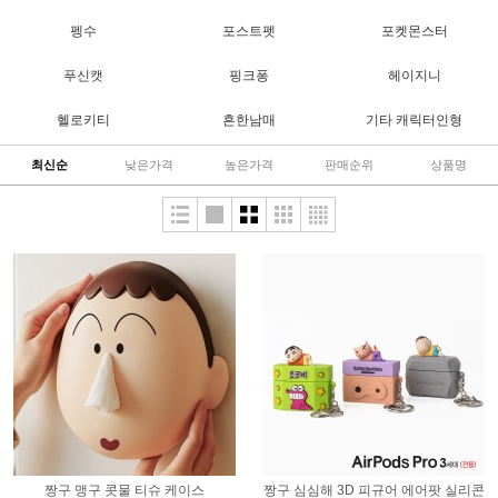
펭수
포스트펫
포켓몬스터
푸신캣
핑크퐁
헤이지니
헬로키티
흔한남매
기타 캐릭터인형
최신순
낮은가격
높은가격
판매순위
상품명
짱구 맹구 콧물 티슈 케이스
짱구 심심해 3D 피규어 에어팟 실리콘