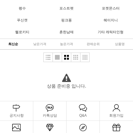
펭수
포스트펫
포켓몬스터
푸신캣
핑크퐁
헤이지니
헬로키티
흔한남매
기타 캐릭터인형
최신순
낮은가격
높은가격
판매순위
상품명
상품 준비중 입니다.
공지사항
카톡상담
Q&A
회원가입