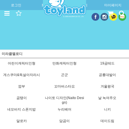
로그인
회원가입
주문조회
마이페이지
미라클멜로디
어린이캐릭터인형
만화캐릭터인형
19곰테드
게스쿠마&독설아자라시
곤군
공룡대발이
깜부
꼬마버스타요
겨울왕국
곰탱이
나이토 디자인(Naito Desi
날 녹여주오
gn)
네모바지 스폰지밥
누리베어
니키
달로카
담곰이
데이드림