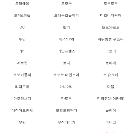
도라에몽
도모군
도우도우
도티&잠뜰
드래곤길들이기
디즈니캐릭터
DC
딸기
또로와로로
뚜앙
뚱 ddung
뛰뛰빵빵 구조대
라바
라인프렌즈
라토라
러브펫
로디
로마네
로보카폴리
로보트 태권브이
르 슈크레
리락쿠마
마니마니
마블
마조앤새디
만토우
먼작귀(치이카와)
매직어드벤처
모찌모찌판다
몰랑이
무민
무직타이거
미네코