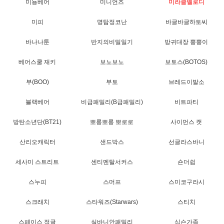
미뇽베어
미니언즈
미라클멜로디
미피
명탐정코난
바글바글하토씨
바나나툰
반지의비밀일기
방귀대장 뿡뿡이
베어스쿨 재키
보노보노
보토스(BOTOS)
부(BOO)
부토
브레드이발소
블랙베어
비급패밀리(B급패밀리)
비트파티
방탄소년단(BT21)
뽀롱뽀롱 뽀로로
사이먼스 캣
산리오캐릭터
샌드박스
선글라스바니
세사미 스트리트
센티멘탈서커스
숀더쉽
스누피
스머프
스미코구라시
스크래치
스타워즈(Starwars)
스티치
스페이스 정글
실바니안패밀리
심슨가족