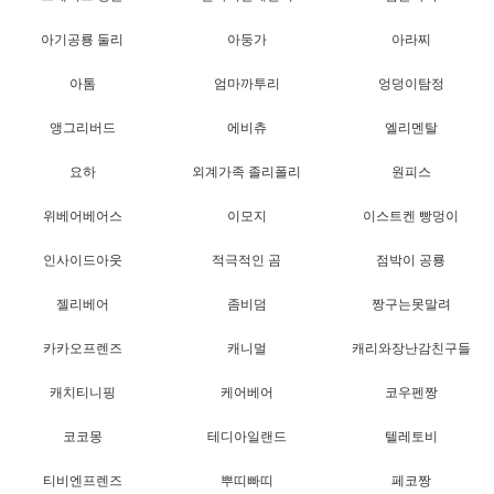
아기공룡 둘리
아둥가
아라찌
아톰
엄마까투리
엉덩이탐정
앵그리버드
에비츄
엘리멘탈
요하
외계가족 졸리폴리
원피스
위베어베어스
이모지
이스트켄 빵멍이
인사이드아웃
적극적인 곰
점박이 공룡
젤리베어
좀비덤
짱구는못말려
카카오프렌즈
캐니멀
캐리와장난감친구들
캐치티니핑
케어베어
코우펜짱
코코몽
테디아일랜드
텔레토비
티비엔프렌즈
뿌띠빠띠
페코짱