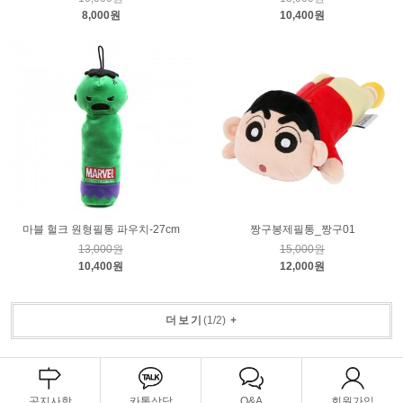
8,000원
10,400원
마블 헐크 원형필통 파우치-27cm
짱구봉제필통_짱구01
13,000원
15,000원
10,400원
12,000원
더보기
(
1
/
2
)
+
공지사항
카톡상담
Q&A
회원가입