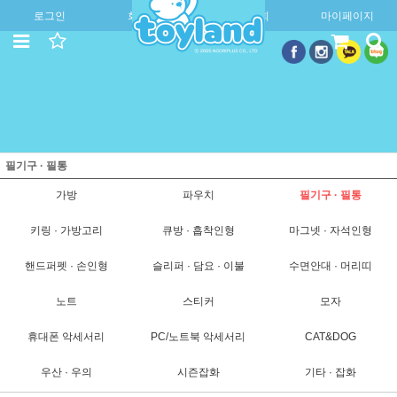
로그인
회원가입
주문조회
마이페이지
필기구 · 필통
가방
파우치
필기구 · 필통
키링 · 가방고리
큐방 · 흡착인형
마그넷 · 자석인형
핸드퍼펫 · 손인형
슬리퍼 · 담요 · 이불
수면안대 · 머리띠
노트
스티커
모자
휴대폰 악세서리
PC/노트북 악세서리
CAT&DOG
우산 · 우의
시즌잡화
기타 · 잡화