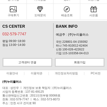
구매후기
도매문의
배송조회
사은품
CS CENTER
BANK INFO
032-579-7747
예금주 : (주)누리플러스
평일 09:00~18:00
국민 228801-04-159392
점심 13:00~14:00
하나 745-910012-62404
신한 100-026-422622
기업 115-103358-04-013
고객센터 연결
회원가입
이용안내
이용약관
개인정보처리방침
PC버전
(주)누리플러스
대표 : 성민우 ㅣ 개인정보 보호 책임자 : (주)누리플러스
사업자 등록번호 : 137-81-69125
통신판매업신고번호 : 2011인천부평 00066호
전화 : 032-579-7747 ㅣ 팩스 : 032-573-8073
주소 : 인천 서구 건지로 90