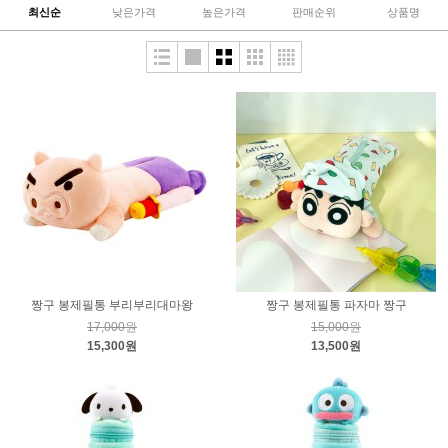
최신순
낮은가격
높은가격
판매순위
상품명
짱구 봉제필통 부리부리대마왕
짱구 봉제필통 파자마 짱구
17,000원
15,000원
15,300원
13,500원