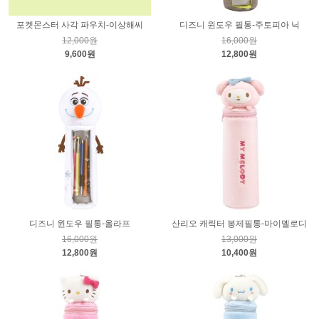
포켓몬스터 사각 파우치-이상해씨
디즈니 윈도우 필통-주토피아 닉
12,000원
16,000원
9,600원
12,800원
디즈니 윈도우 필통-올라프
산리오 캐릭터 봉제필통-마이멜로디
16,000원
13,000원
12,800원
10,400원