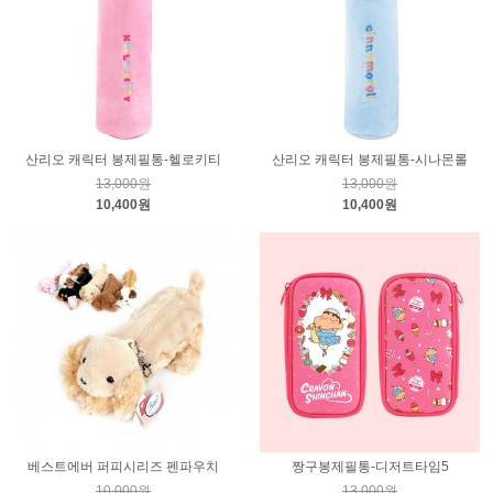
산리오 캐릭터 봉제필통-헬로키티
산리오 캐릭터 봉제필통-시나몬롤
13,000원
13,000원
10,400원
10,400원
베스트에버 퍼피시리즈 펜파우치
짱구봉제필통-디저트타임5
10,000원
13,000원