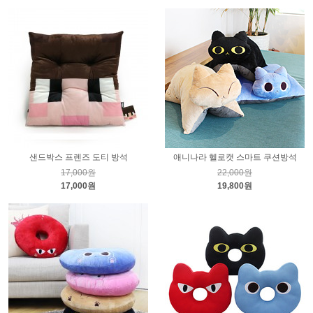
샌드박스 프렌즈 도티 방석
애니나라 헬로캣 스마트 쿠션방석
17,000원
22,000원
17,000원
19,800원