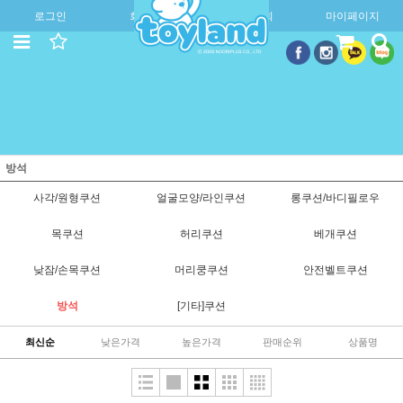
로그인
회원가입
주문조회
마이페이지
방석
사각/원형쿠션
얼굴모양/라인쿠션
롱쿠션/바디필로우
목쿠션
허리쿠션
베개쿠션
낮잠/손목쿠션
머리쿵쿠션
안전벨트쿠션
방석
[기타]쿠션
최신순
낮은가격
높은가격
판매순위
상품명