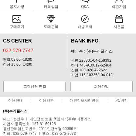
공지사항
카톡상담
Q&A
회원가입
구매후기
도매문의
배송조회
사은품
CS CENTER
BANK INFO
032-579-7747
예금주 : (주)누리플러스
평일 09:00~18:00
국민 228801-04-159392
점심 13:00~14:00
하나 745-910012-62404
신한 100-026-422622
기업 115-103358-04-013
고객센터 연결
회원가입
이용안내
이용약관
개인정보처리방침
PC버전
(주)누리플러스
대표 : 성민우 ㅣ 개인정보 보호 책임자 : (주)누리플러스
사업자 등록번호 : 137-81-69125
통신판매업신고번호 : 2011인천부평 00066호
전화 : 032-579-7747 ㅣ 팩스 : 032-573-8073