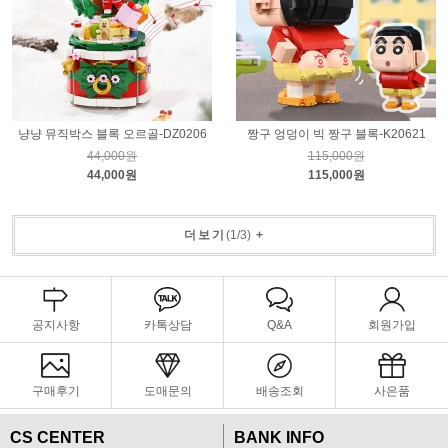
냥냥 뮤직박스 블록 오르골-DZ0206
짱구 엉덩이 빅 짱구 블록-K20621
44,000원
115,000원
44,000원
115,000원
더보기
(
1
/
3
)
+
공지사항
카톡상담
Q&A
회원가입
구매후기
도매문의
배송조회
사은품
CS CENTER
BANK INFO