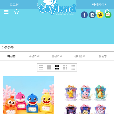
로그인
회원가입
주문조회
마이페이지
아동완구
최신순
낮은가격
높은가격
판매순위
상품명