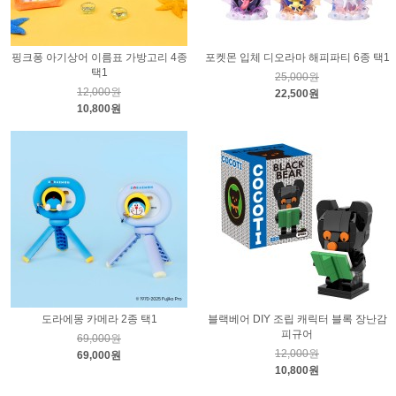
핑크퐁 아기상어 이름표 가방고리 4종
포켓몬 입체 디오라마 해피파티 6종 택1
택1
25,000원
12,000원
22,500원
10,800원
도라에몽 카메라 2종 택1
블랙베어 DIY 조립 캐릭터 블록 장난감
피규어
69,000원
12,000원
69,000원
10,800원