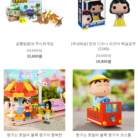
공룡탐험대 주사위게임
[국내배송] 펀코 디즈니 피규어 백설공주
(2349)
42,000원
20,000원
33,600원
18,900원
짱구는 못말려 블록 짱구의 행복한
짱구는 못말려 블록 짱구의 코스튬