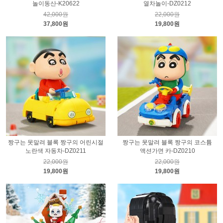
놀이동산-K20622
열차놀이-DZ0212
42,000원
22,000원
37,800원
19,800원
짱구는 못말려 블록 짱구의 어린시절
짱구는 못말려 블록 짱구의 코스튬
노란색 자동차-DZ0211
액션가면 카-DZ0210
22,000원
22,000원
19,800원
19,800원