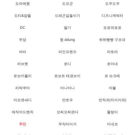
도라에몽
도모군
도우도우
도티&잠뜰
드래곤길들이기
디즈니캐릭터
DC
딸기
또로와로로
뚜앙
뚱 ddung
뛰뛰빵빵 구조대
라바
라인프렌즈
라토라
러브펫
로디
로마네
로보카폴리
로보트 태권브이
르 슈크레
리락쿠마
마니마니
마블
마조앤새디
만토우
먼작귀(치이카와)
매직어드벤처
모찌모찌판다
몰랑이
무민
무직타이거
미네코