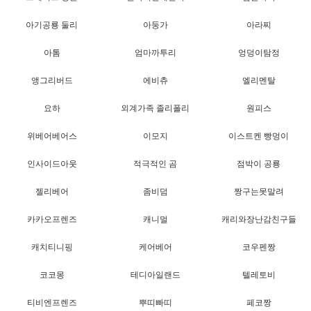
아기공룡 둘리
아둥가
아라찌
아톰
엄마까투리
엉덩이탐정
앵그리버드
에비츄
엘리멘탈
요하
외계가족 졸리폴리
원피스
위베어베어스
이모지
이스트켄 빵멍이
인사이드아웃
적극적인 곰
점박이 공룡
젤리베어
좀비덤
짱구는못말려
카카오프렌즈
캐니멀
캐리와장난감친구들
캐치티니핑
케어베어
코우펜짱
코코몽
테디아일랜드
텔레토비
티비엔프렌즈
뿌띠빠띠
페코짱