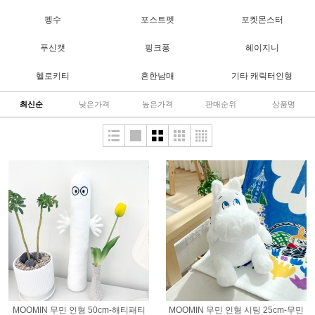
펭수
포스트펫
포켓몬스터
푸신캣
핑크퐁
헤이지니
헬로키티
흔한남매
기타 캐릭터인형
최신순
낮은가격
높은가격
판매순위
상품명
MOOMIN 무민 인형 50cm-해티패티
MOOMIN 무민 인형 시팅 25cm-무민