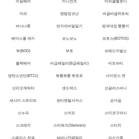
미뇽베어
미니언즈
미라클멜로디
미피
명탐정코난
바글바글하토씨
바나나툰
반지의비밀일기
방귀대장 뿡뿡이
베어스쿨 재키
보노보노
보토스(BOTOS)
부(BOO)
부토
브레드이발소
블랙베어
비급패밀리(B급패밀리)
비트파티
방탄소년단(BT21)
뽀롱뽀롱 뽀로로
사이먼스 캣
산리오캐릭터
샌드박스
선글라스바니
세사미 스트리트
센티멘탈서커스
숀더쉽
스누피
스머프
스미코구라시
스크래치
스타워즈(Starwars)
스티치
스페이스 정글
실바니안패밀리
심슨가족