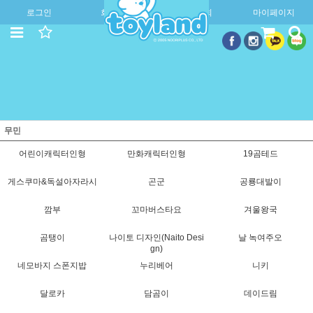
로그인
회원가입
주문조회
마이페이지
무민
어린이캐릭터인형
만화캐릭터인형
19곰테드
게스쿠마&독설아자라시
곤군
공룡대발이
깜부
꼬마버스타요
겨울왕국
곰탱이
나이토 디자인(Naito Desi
날 녹여주오
gn)
네모바지 스폰지밥
누리베어
니키
달로카
담곰이
데이드림