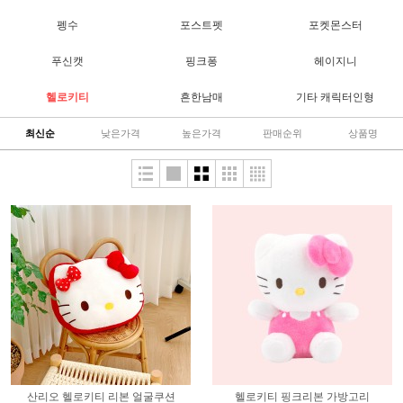
펭수
포스트펫
포켓몬스터
푸신캣
핑크퐁
헤이지니
헬로키티
흔한남매
기타 캐릭터인형
최신순
낮은가격
높은가격
판매순위
상품명
산리오 헬로키티 리본 얼굴쿠션
헬로키티 핑크리본 가방고리