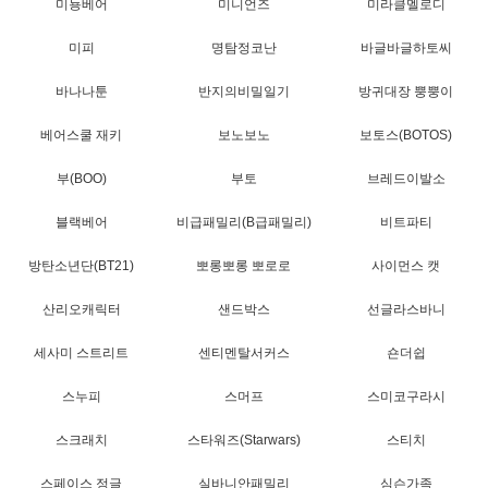
미뇽베어
미니언즈
미라클멜로디
미피
명탐정코난
바글바글하토씨
바나나툰
반지의비밀일기
방귀대장 뿡뿡이
베어스쿨 재키
보노보노
보토스(BOTOS)
부(BOO)
부토
브레드이발소
블랙베어
비급패밀리(B급패밀리)
비트파티
방탄소년단(BT21)
뽀롱뽀롱 뽀로로
사이먼스 캣
산리오캐릭터
샌드박스
선글라스바니
세사미 스트리트
센티멘탈서커스
숀더쉽
스누피
스머프
스미코구라시
스크래치
스타워즈(Starwars)
스티치
스페이스 정글
실바니안패밀리
심슨가족