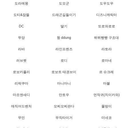
도라에몽
도모군
도우도우
도티&잠뜰
드래곤길들이기
디즈니캐릭터
DC
딸기
또로와로로
뚜앙
뚱 ddung
뛰뛰빵빵 구조대
라바
라인프렌즈
라토라
러브펫
로디
로마네
로보카폴리
로보트 태권브이
르 슈크레
리락쿠마
마니마니
마블
마조앤새디
만토우
먼작귀(치이카와)
매직어드벤처
모찌모찌판다
몰랑이
무민
무직타이거
미네코