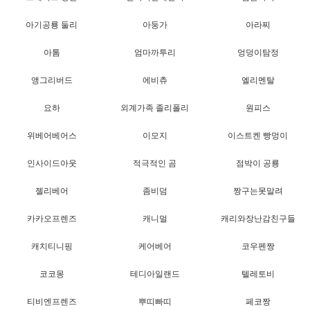
아기공룡 둘리
아둥가
아라찌
아톰
엄마까투리
엉덩이탐정
앵그리버드
에비츄
엘리멘탈
요하
외계가족 졸리폴리
원피스
위베어베어스
이모지
이스트켄 빵멍이
인사이드아웃
적극적인 곰
점박이 공룡
젤리베어
좀비덤
짱구는못말려
카카오프렌즈
캐니멀
캐리와장난감친구들
캐치티니핑
케어베어
코우펜짱
코코몽
테디아일랜드
텔레토비
티비엔프렌즈
뿌띠빠띠
페코짱