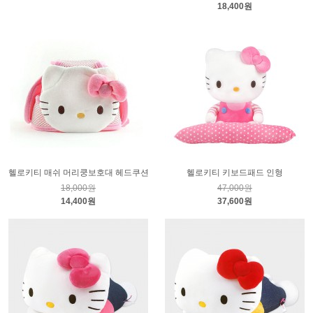
18,400원
헬로키티 매쉬 머리쿵보호대 헤드쿠션
헬로키티 키보드패드 인형
18,000원
47,000원
14,400원
37,600원