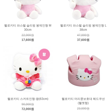
헬로키티 파스텔 슬리핑 봉제인형 M
헬로키티 파스텔 슬리핑 봉제인형 L
30cm
38cm
22,000원
47,000원
17,600원
37,600원
헬로키티 스커트인형-왕(63cm)
헬로키티 머리쿵보호대 헤드쿠션
(헬멧형)
90,000원
23,000원
72,000원