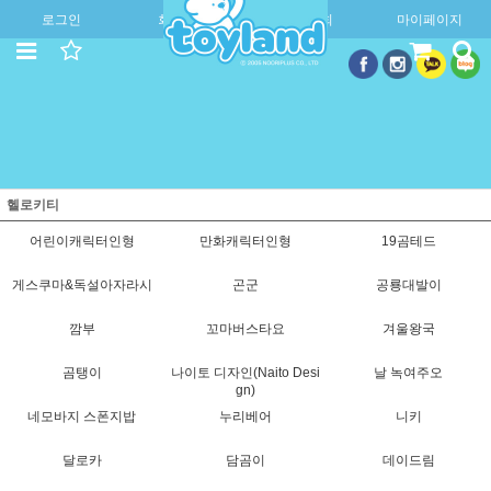
로그인
회원가입
주문조회
마이페이지
헬로키티
어린이캐릭터인형
만화캐릭터인형
19곰테드
게스쿠마&독설아자라시
곤군
공룡대발이
깜부
꼬마버스타요
겨울왕국
곰탱이
나이토 디자인(Naito Desi
날 녹여주오
gn)
네모바지 스폰지밥
누리베어
니키
달로카
담곰이
데이드림