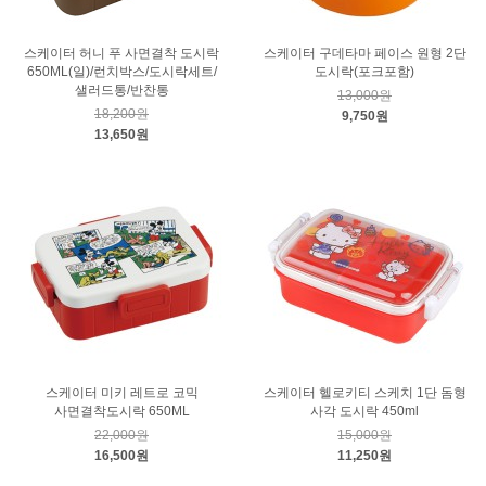
스케이터 허니 푸 사면결착 도시락
스케이터 구데타마 페이스 원형 2단
650ML(일)/런치박스/도시락세트/
도시락(포크포함)
샐러드통/반찬통
13,000원
18,200원
9,750원
13,650원
스케이터 미키 레트로 코믹
스케이터 헬로키티 스케치 1단 돔형
사면결착도시락 650ML
사각 도시락 450ml
22,000원
15,000원
16,500원
11,250원