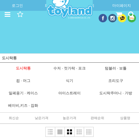
로그인
회원가입
주문조회
마이페이지
도시락통
도시락통
수저 · 젓가락 · 포크
텀블러 · 보틀
컵 · 머그
식기
조리도구
밀폐용기 · 케이스
아이스트레이
도시락주머니 · 가방
베이비,키즈 · 잡화
최신순
낮은가격
높은가격
판매순위
상품명