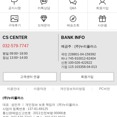
공지사항
카톡상담
Q&A
회원가입
구매후기
도매문의
배송조회
사은품
CS CENTER
BANK INFO
032-579-7747
예금주 : (주)누리플러스
평일 09:00~18:00
국민 228801-04-159392
점심 13:00~14:00
하나 745-910012-62404
신한 100-026-422622
기업 115-103358-04-013
고객센터 연결
회원가입
이용안내
이용약관
개인정보처리방침
PC버전
(주)누리플러스
대표 : 성민우 ㅣ 개인정보 보호 책임자 : (주)누리플러스
사업자 등록번호 : 137-81-69125
통신판매업신고번호 : 2011인천부평 00066호