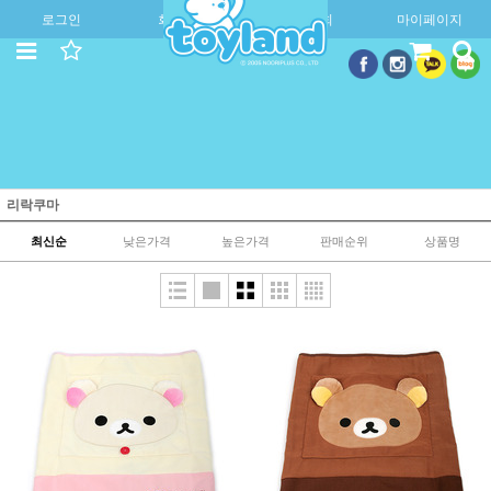
로그인
회원가입
주문조회
마이페이지
리락쿠마
최신순
낮은가격
높은가격
판매순위
상품명