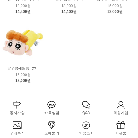
18,000원
18,000원
15,000원
14,400원
14,400원
12,000원
짱구봉제필통_짱아
15,000원
12,000원
공지사항
카톡상담
Q&A
회원가입
구매후기
도매문의
배송조회
사은품