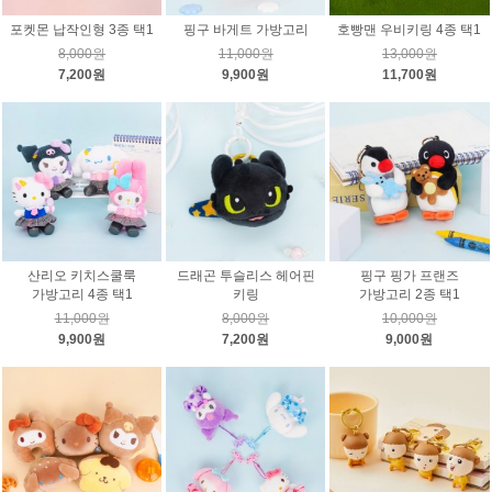
포켓몬 납작인형 3종 택1
핑구 바게트 가방고리
호빵맨 우비키링 4종 택1
8,000원
11,000원
13,000원
7,200원
9,900원
11,700원
산리오 키치스쿨룩
드래곤 투슬리스 헤어핀
핑구 핑가 프랜즈
가방고리 4종 택1
키링
가방고리 2종 택1
11,000원
8,000원
10,000원
9,900원
7,200원
9,000원