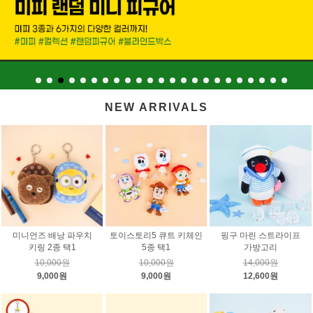
NEW ARRIVALS
미니언즈 배낭 파우치
토이스토리5 큐트 키체인
핑구 마린 스트라이프
키링 2종 택1
5종 택1
가방고리
10,000원
10,000원
14,000원
9,000원
9,000원
12,600원