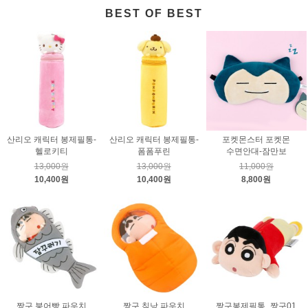
BEST OF BEST
산리오 캐릭터 봉제필통-
산리오 캐릭터 봉제필통-
포켓몬스터 포켓몬
헬로키티
폼폼푸린
수면안대-잠만보
13,000원
13,000원
11,000원
10,400원
10,400원
8,800원
짱구 붕어빵 파우치
짱구 침낭 파우치
짱구봉제필통_짱구01