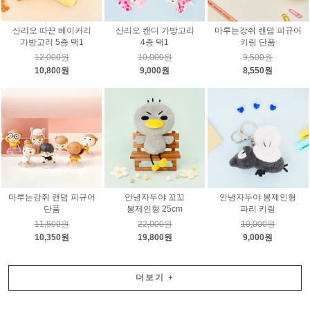
산리오 따끈 베이커리
산리오 캔디 가방고리
마루는강쥐 랜덤 피규어
가방고리 5종 택1
4종 택1
키링 단품
12,000원
10,000원
9,500원
10,800원
9,000원
8,550원
마루는강쥐 랜덤 피규어
안녕자두야 꼬꼬
안녕자두야 봉제인형
단품
봉제인형 25cm
파리 키링
11,500원
22,000원
10,000원
10,350원
19,800원
9,000원
더보기
+