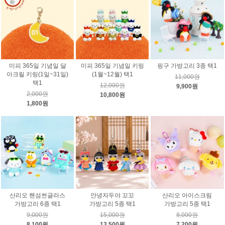
미피 365일 기념일 달
미피 365일 기념일 키링
핑구 가방고리 3종 택1
아크릴 키링(1일~31일)
(1월~12월) 택1
11,000원
택1
12,000원
9,900원
2,000원
10,800원
1,800원
산리오 핸섬썬글라스
안녕자두야 꼬꼬
산리오 아이스크림
가방고리 6종 택1
가방고리 5종 택1
가방고리 5종 택1
9,000원
15,000원
8,000원
8,100원
13,500원
7,200원