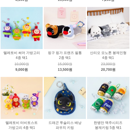
텔레토비 써머 가방고리
핑구 핑가 프랜즈 필통
산리오 모노톤 봉제인형
4종 택1
2종 택1
4종 택1
10,000원
15,000원
23,000원
9,000원
13,500원
20,700원
텔레토비 터비토스트
드래곤 투슬리스 배낭
한병만 맥주시리즈
가방고리 4종 택1
파우치 키링
봉제키링 5종 택1