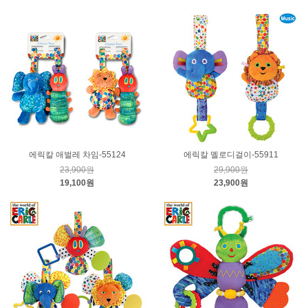
에릭칼 애벌레 차임-55124
에릭칼 멜로디걸이-55911
23,900원
29,900원
19,100원
23,900원