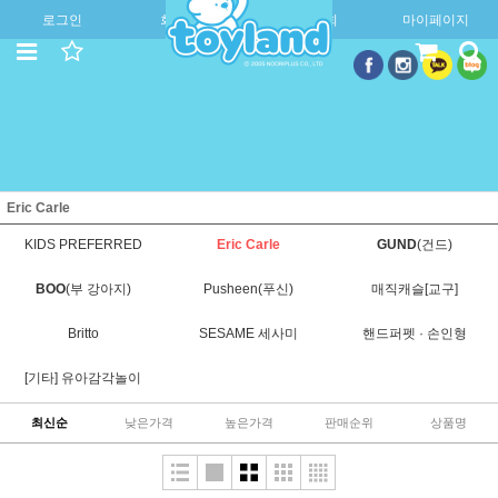
로그인
회원가입
주문조회
마이페이지
Eric Carle
KIDS PREFERRED
Eric Carle
GUND
(건드)
BOO
(부 강아지)
Pusheen(푸신)
매직캐슬[교구]
Britto
SESAME 세사미
핸드퍼펫 · 손인형
[기타] 유아감각놀이
최신순
낮은가격
높은가격
판매순위
상품명