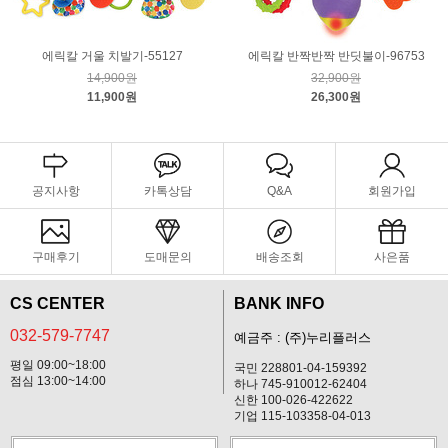
에릭칼 거울 치발기-55127
에릭칼 반짝반짝 반딧불이-96753
14,900원
32,900원
11,900원
26,300원
공지사항
카톡상담
Q&A
회원가입
구매후기
도매문의
배송조회
사은품
CS CENTER
BANK INFO
032-579-7747
예금주 : (주)누리플러스
평일 09:00~18:00
국민 228801-04-159392
점심 13:00~14:00
하나 745-910012-62404
신한 100-026-422622
기업 115-103358-04-013