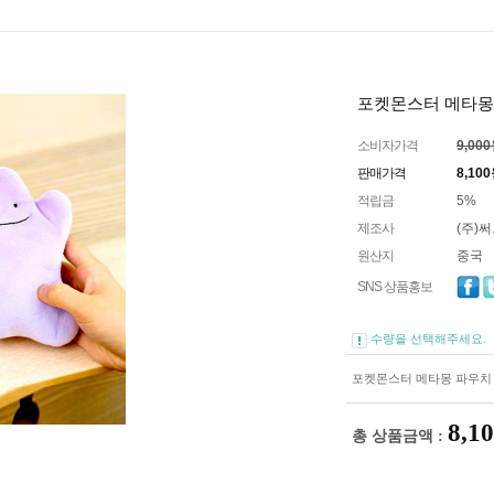
포켓몬스터 메타몽
소비자가격
9,00
판매가격
8,100
적립금
5%
제조사
(주)
원산지
중국
SNS 상품홍보
수량을 선택해주세요.
포켓몬스터 메타몽 파우치
8,1
총 상품금액 :