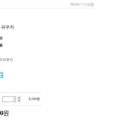
>
Home
신상품
 파우치
0원
원
써드라운드
8,100
원
00
원