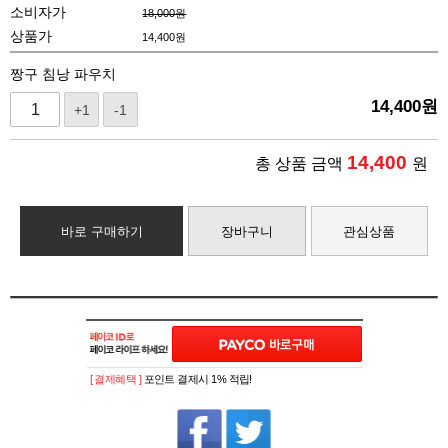
소비자가
18,000원
상품가
14,400
원
짱구 침낭 파우치
14,400
원
+1
-1
14,400
총 상품 금액
원
바로 구매하기
장바구니
관심상품
[ 결제혜택 ]
포인트 결제시 1% 적립!