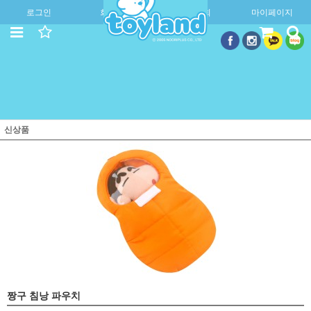
로그인
회원가입
주문조회
마이페이지
신상품
짱구 침낭 파우치