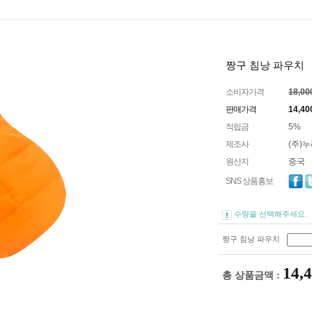
짱구 침낭 파우치
소비자가격
18,0
판매가격
14,40
적립금
5%
제조사
(주)
원산지
중국
SNS 상품홍보
수량을 선택해주세요.
짱구 침낭 파우치
14,
총 상품금액 :