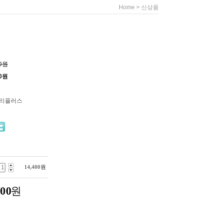
>
Home
신상품
00원
0
원
누리플러스
14,400
원
400
원