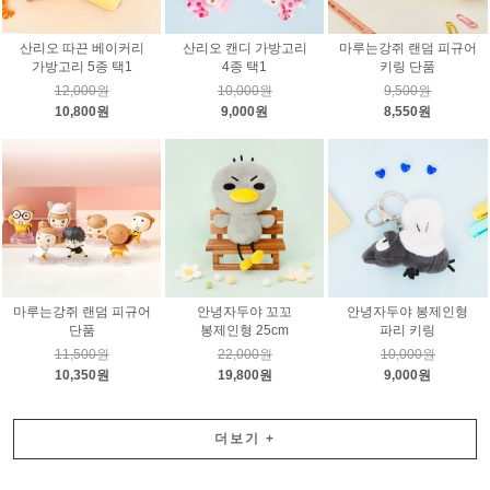
산리오 따끈 베이커리
산리오 캔디 가방고리
마루는강쥐 랜덤 피규어
가방고리 5종 택1
4종 택1
키링 단품
12,000원
10,000원
9,500원
10,800원
9,000원
8,550원
마루는강쥐 랜덤 피규어
안녕자두야 꼬꼬
안녕자두야 봉제인형
단품
봉제인형 25cm
파리 키링
11,500원
22,000원
10,000원
10,350원
19,800원
9,000원
더보기
+