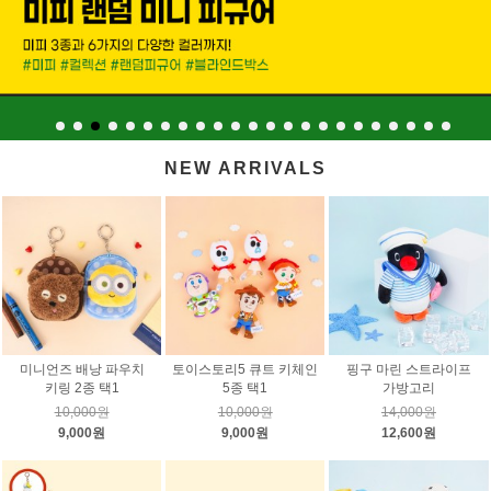
NEW ARRIVALS
미니언즈 배낭 파우치
토이스토리5 큐트 키체인
핑구 마린 스트라이프
키링 2종 택1
5종 택1
가방고리
10,000원
10,000원
14,000원
9,000원
9,000원
12,600원