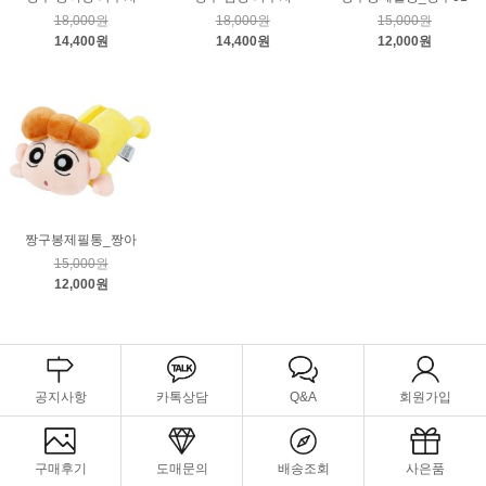
18,000원
18,000원
15,000원
14,400원
14,400원
12,000원
짱구봉제필통_짱아
15,000원
12,000원
공지사항
카톡상담
Q&A
회원가입
구매후기
도매문의
배송조회
사은품