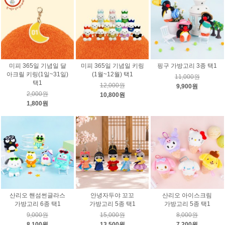
미피 365일 기념일 달
미피 365일 기념일 키링
핑구 가방고리 3종 택1
아크릴 키링(1일~31일)
(1월~12월) 택1
11,000원
택1
12,000원
9,900원
2,000원
10,800원
1,800원
산리오 핸섬썬글라스
안녕자두야 꼬꼬
산리오 아이스크림
가방고리 6종 택1
가방고리 5종 택1
가방고리 5종 택1
9,000원
15,000원
8,000원
8,100원
13,500원
7,200원