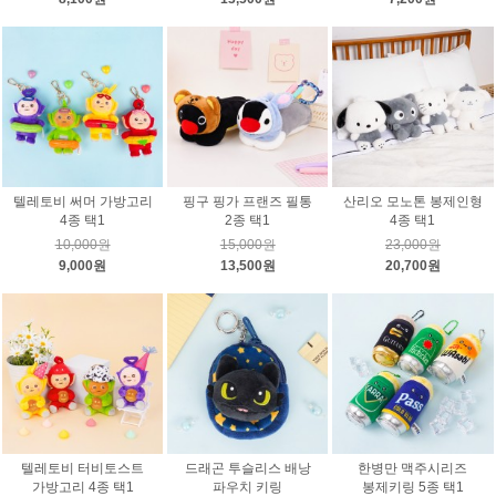
텔레토비 써머 가방고리
핑구 핑가 프랜즈 필통
산리오 모노톤 봉제인형
4종 택1
2종 택1
4종 택1
10,000원
15,000원
23,000원
9,000원
13,500원
20,700원
텔레토비 터비토스트
드래곤 투슬리스 배낭
한병만 맥주시리즈
가방고리 4종 택1
파우치 키링
봉제키링 5종 택1