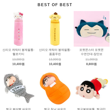
BEST OF BEST
산리오 캐릭터 봉제필통-
산리오 캐릭터 봉제필통-
포켓몬스터 포켓몬
헬로키티
폼폼푸린
수면안대-잠만보
13,000원
13,000원
11,000원
10,400원
10,400원
8,800원
짱구 붕어빵 파우치
짱구 침낭 파우치
짱구봉제필통_짱구01