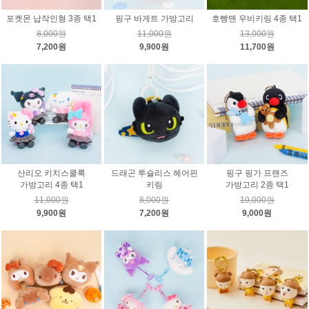
포켓몬 납작인형 3종 택1
핑구 바게트 가방고리
호빵맨 우비키링 4종 택1
8,000원
11,000원
13,000원
7,200원
9,900원
11,700원
산리오 키치스쿨룩
드래곤 투슬리스 헤어핀
핑구 핑가 프랜즈
가방고리 4종 택1
키링
가방고리 2종 택1
11,000원
8,000원
10,000원
9,900원
7,200원
9,000원