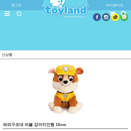
로그인
회원가입
주문조회
마이페이지
신상품
퍼피구조대 러블 강아지인형 16cm