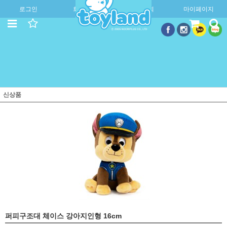
로그인
회원가입
주문조회
마이페이지
신상품
퍼피구조대 체이스 강아지인형 16cm