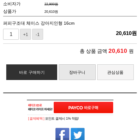
소비자가
22,900원
상품가
20,610
원
퍼피구조대 체이스 강아지인형 16cm
20,610
원
+1
-1
20,610
총 상품 금액
원
바로 구매하기
장바구니
관심상품
[ 결제혜택 ]
포인트 결제시 1% 적립!