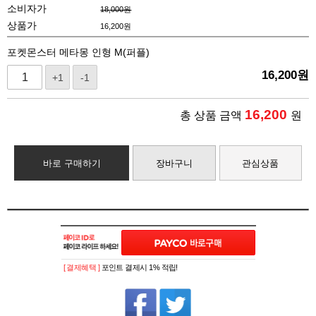
소비자가
18,000원
상품가
16,200
원
포켓몬스터 메타몽 인형 M(퍼플)
16,200
원
+1
-1
16,200
총 상품 금액
원
바로 구매하기
장바구니
관심상품
[ 결제혜택 ]
포인트 결제시 1% 적립!