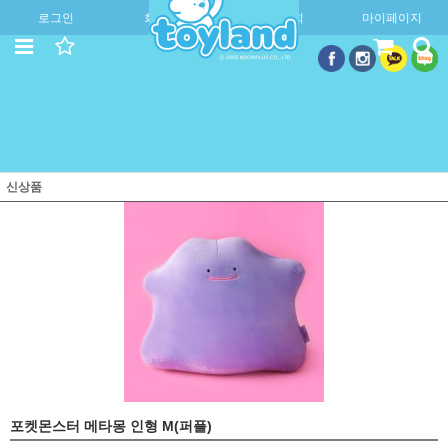
로그인
회원가입
주문조회
마이페이지
신상품
포켓몬스터 메타몽 인형 M(퍼플)