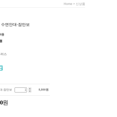
>
Home
신상품
 수면안대-잠만보
00원
원
플러스
대-잠만보
8,800
원
00
원