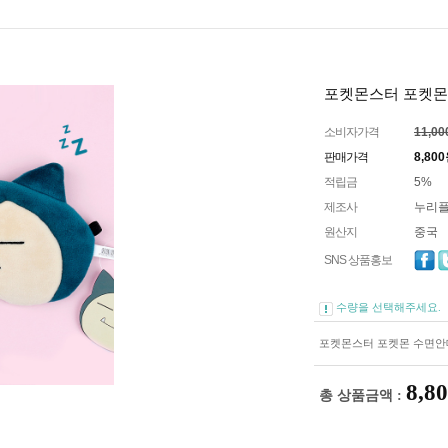
포켓몬스터 포켓몬
소비자가격
11,0
판매가격
8,800
적립금
5%
제조사
누리
원산지
중국
SNS 상품홍보
수량을 선택해주세요.
포켓몬스터 포켓몬 수면안
8,8
총 상품금액 :