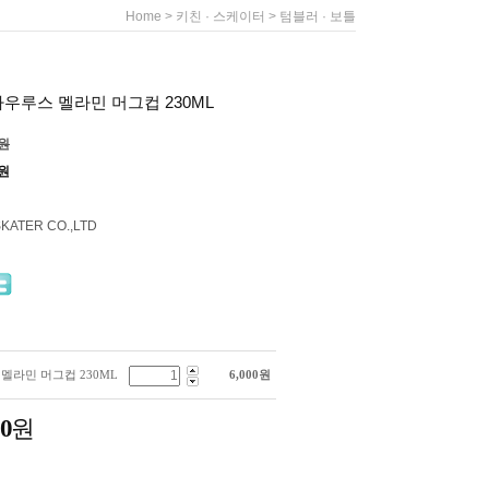
>
>
Home
키친 · 스케이터
텀블러 · 보틀
우루스 멜라민 머그컵 230ML
0원
원
SKATER CO.,LTD
멜라민 머그컵 230ML
6,000
원
00
원