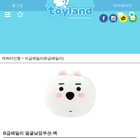
로그인
회원가입
주문조회
마이페이지
캐릭터인형
>
비급패밀리(B급패밀리)
B급패밀리 얼굴낮잠쿠션-벡