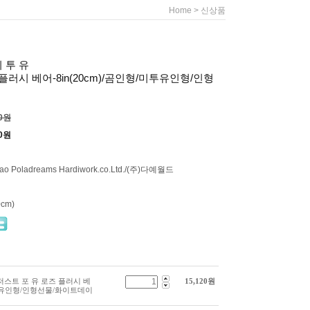
>
Home
신상품
미 투 유
플러시 베어-8in(20cm)/곰인형/미투유인형/인형
00원
0
원
ao Poladreams Hardiwork.co.Ltd./(주)다예월드
0cm)
 유 저스트 포 유 로즈 플러시 베
15,120
원
/미투유인형/인형선물/화이트데이