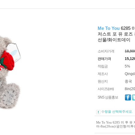
Me To You
6285 
저스트 포 유 로즈 
선물/화이트데이
소비자가격
18,9
판매가격
15,12
적립금
5%
제조사
Qingd
원산지
중국
사이즈(cm)
8in(2
SNS 상품홍보
수량을 선택해주세요.
Me To You 6285 미 투
어-8in(20cm)/곰인형