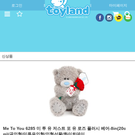
로그인
회원가입
주문조회
마이페이지
신상품
Me To You 6285 미 투 유 저스트 포 유 로즈 플러시 베어-8in(20c
m)/곰인형/미투유인형/인형선물/화이트데이