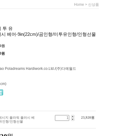
>
Home
신상품
미 투 유
시 베어-9in(22cm)/곰인형/미투유인형/인형선물
00원
0
원
ao Poladreams Hardiwork.co.Ltd./(주)다예월드
2cm)
 유 메시지 플라워 플러시 베
23,920
원
미투유인형/인형선물