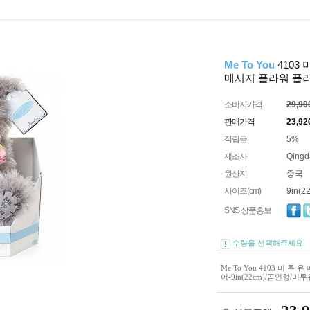
Me To You
4103 
메시지 플라워 플러
소비자가격
29,9
판매가격
23,92
적립금
5%
제조사
Qingd
원산지
중국
사이즈(cm)
9in(2
SNS 상품홍보
수량을 선택해주세요.
Me To You 4103 미 투
어-9in(22cm)/곰인형/