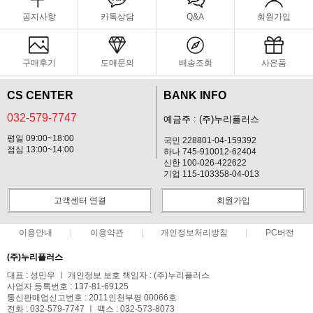
공지사항
카톡상담
Q&A
회원가입
구매후기
도매문의
배송조회
사은품
CS CENTER
BANK INFO
032-579-7747
예금주 : (주)누리플러스
평일 09:00~18:00
국민 228801-04-159392
점심 13:00~14:00
하나 745-910012-62404
신한 100-026-422622
기업 115-103358-04-013
고객센터 연결
회원가입
이용안내
이용약관
개인정보처리방침
PC버전
(주)누리플러스
대표 : 성민우 ㅣ 개인정보 보호 책임자 : (주)누리플러스
사업자 등록번호 : 137-81-69125
통신판매업신고번호 : 2011인천부평 00066호
전화 : 032-579-7747 ㅣ 팩스 : 032-573-8073