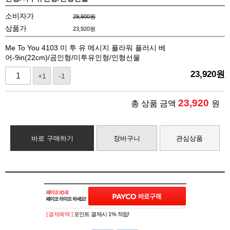
소비자가
29,900원
상품가
23,920
원
Me To You 4103 미 투 유 메시지 플라워 플러시 베
어-9in(22cm)/곰인형/미투유인형/인형선물
23,920
원
+1
-1
23,920
총 상품 금액
원
바로 구매하기
장바구니
관심상품
[ 결제혜택 ]
포인트 결제시 1% 적립!