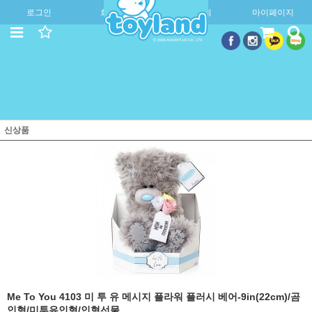
로그인
회원가입
주문조회
마이페이지
신상품
Me To You 4103 미 투 유 메시지 플라워 플러시 베어-9in(22cm)/곰
인형/미투유인형/인형선물