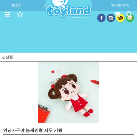
로그인
회원가입
주문조회
마이페이지
신상품
안녕자두야 봉제인형 자두 키링