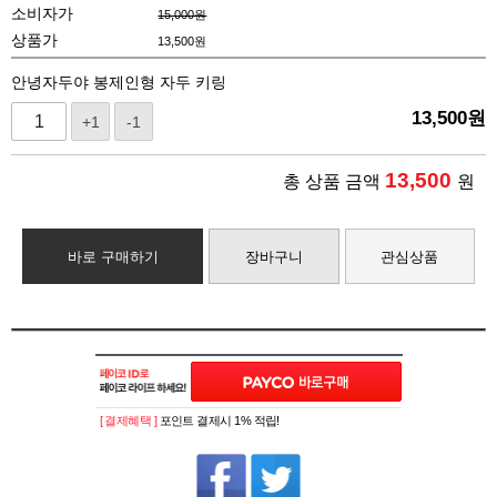
소비자가
15,000원
상품가
13,500
원
안녕자두야 봉제인형 자두 키링
13,500
원
+1
-1
13,500
총 상품 금액
원
바로 구매하기
장바구니
관심상품
[ 결제혜택 ]
포인트 결제시 1% 적립!