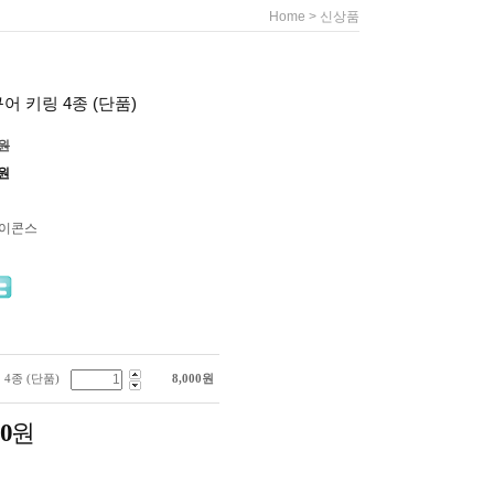
>
Home
신상품
 키링 4종 (단품)
0원
원
아이콘스
4종 (단품)
8,000
원
00
원