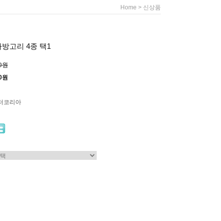
>
Home
신상품
방고리 4종 택1
00원
00원
터코리아