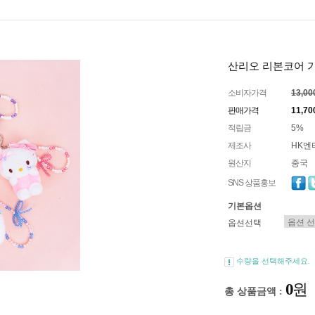
산리오 리본코어 가
소비자가격
13,0
판매가격
11,7
적립금
5%
제조사
HK엔
원산지
중국
SNS 상품홍보
기본옵션
옵션선택
수량을 선택해주세요.
0
원
총 상품금액 :