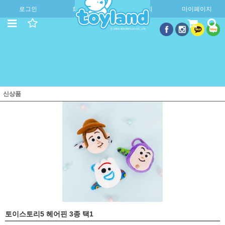
로그인
회원가입
주문조회
마이페이지
신상품
토이스토리5 헤어핀 3종 택1