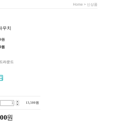
>
Home
신상품
 파우치
00원
0
원
써드라운드
13,500
원
500
원