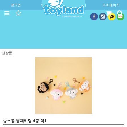
로그인
회원가입
주문조회
마이페이지
신상품
슈스몽 봉제키링 4종 택1