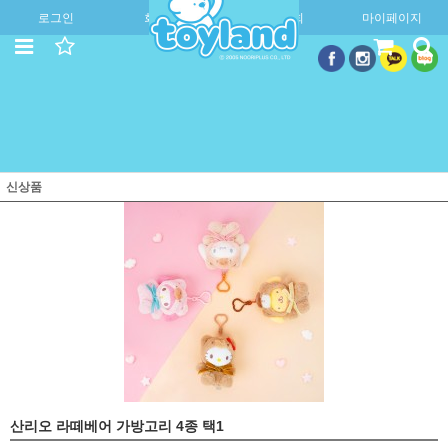
로그인
회원가입
주문조회
마이페이지
신상품
산리오 라떼베어 가방고리 4종 택1