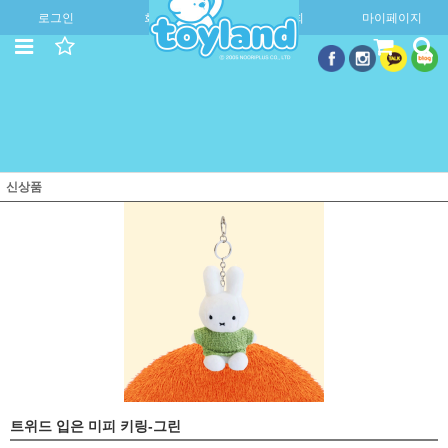
로그인
회원가입
주문조회
마이페이지
신상품
트위드 입은 미피 키링-그린