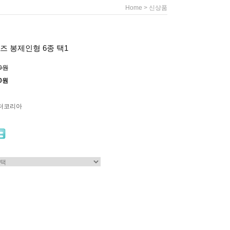
>
Home
신상품
 봉제인형 6종 택1
00원
00원
터코리아