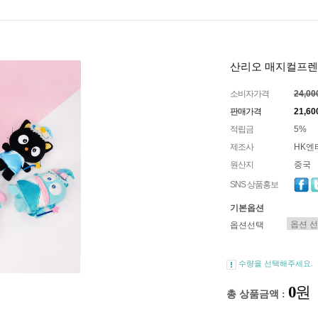
산리오 매지컬프렌즈
소비자가격
24,0
판매가격
21,6
적립금
5%
제조사
HK엔
원산지
중국
SNS 상품홍보
기본옵션
옵션선택
수량을 선택해주세요.
0
원
총 상품금액 :